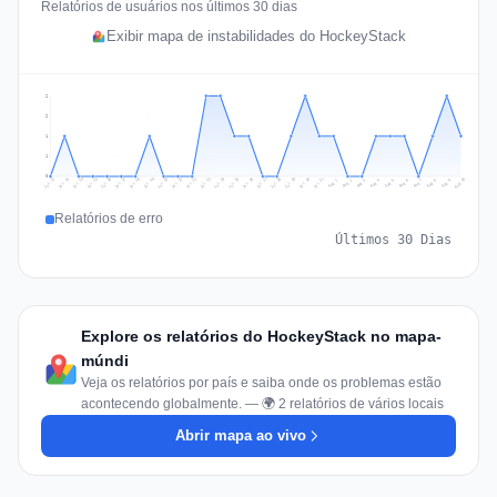
Relatórios de usuários nos últimos 30 dias
Exibir mapa de instabilidades do HockeyStack
2
2
1
1
0
Jul 19
Jul 22
Jul 25
Jul 12
Jul 28
Aug 10
Jul 15
Jul 18
Jul 31
Jul 21
Jul 24
Jul 27
Jul 14
Jul 17
Jul 30
Jul 20
Jul 23
Jul 26
Jul 13
Jul 16
Jul 29
Aug 5
Aug 8
Aug 1
Aug 4
Aug 7
Aug 3
Aug 6
Aug 9
Aug 2
Relatórios de erro
Últimos 30 Dias
Explore os relatórios do HockeyStack no mapa-
múndi
Veja os relatórios por país e saiba onde os problemas estão
acontecendo globalmente. — 🌍 2 relatórios de vários locais
Abrir mapa ao vivo