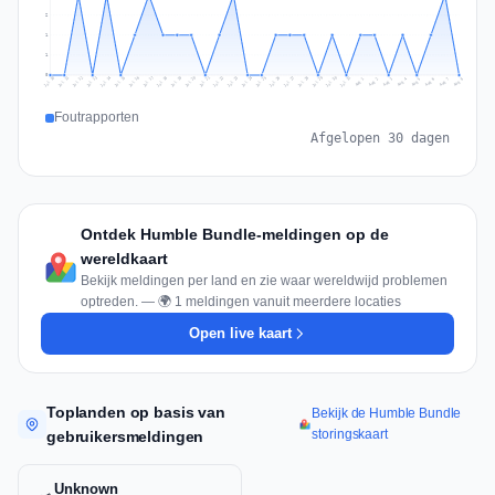
2
1
1
0
Jul 17
Jul 20
Jul 23
Jul 10
Jul 26
Jul 13
Jul 16
Jul 29
Jul 19
Jul 22
Jul 25
Jul 12
Jul 15
Jul 28
Jul 31
Jul 18
Jul 21
Jul 24
Jul 11
Jul 14
Jul 27
Jul 30
Aug 3
Aug 6
Aug 2
Aug 5
Aug 8
Aug 1
Aug 4
Aug 7
Foutrapporten
Afgelopen 30 dagen
Ontdek Humble Bundle-meldingen op de
wereldkaart
Bekijk meldingen per land en zie waar wereldwijd problemen
optreden. — 🌍 1 meldingen vanuit meerdere locaties
Open live kaart
Toplanden op basis van
Bekijk de Humble Bundle
storingskaart
gebruikersmeldingen
Unknown