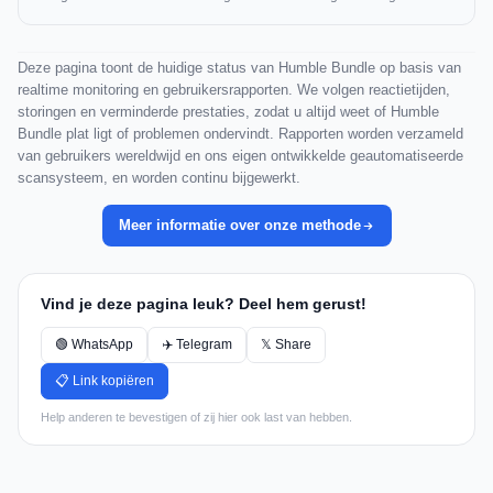
Deze pagina toont de huidige status van Humble Bundle op basis van
realtime monitoring en gebruikersrapporten. We volgen reactietijden,
storingen en verminderde prestaties, zodat u altijd weet of Humble
Bundle plat ligt of problemen ondervindt. Rapporten worden verzameld
van gebruikers wereldwijd en ons eigen ontwikkelde geautomatiseerde
scansysteem, en worden continu bijgewerkt.
Meer informatie over onze methode
Vind je deze pagina leuk? Deel hem gerust!
🟢 WhatsApp
✈️ Telegram
𝕏 Share
📋 Link kopiëren
Help anderen te bevestigen of zij hier ook last van hebben.