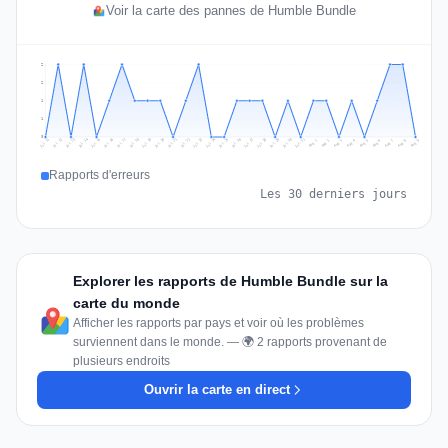
Voir la carte des pannes de Humble Bundle
2
2
1
1
0
Jul 18
Jul 21
Jul 24
Jul 11
Jul 27
Jul 14
Jul 17
Jul 30
Jul 20
Jul 23
Jul 26
Jul 13
Jul 16
Jul 29
Jul 19
Jul 22
Jul 25
Jul 12
Jul 15
Jul 28
Jul 31
Aug 4
Aug 7
Aug 3
Aug 6
Aug 9
Aug 2
Aug 5
Aug 8
Aug 1
Rapports d'erreurs
Les 30 derniers jours
Explorer les rapports de Humble Bundle sur la
carte du monde
Afficher les rapports par pays et voir où les problèmes
surviennent dans le monde. — 🌍 2 rapports provenant de
plusieurs endroits
Ouvrir la carte en direct