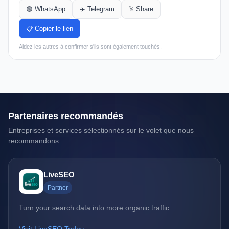
🟢 WhatsApp
✈️ Telegram
𝕏 Share
📋 Copier le lien
Aidez les autres à confirmer s'ils sont également touchés.
Partenaires recommandés
Entreprises et services sélectionnés sur le volet que nous
recommandons.
LiveSEO
Partner
Turn your search data into more organic traffic