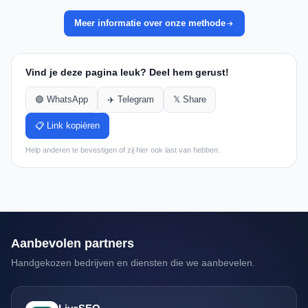
Meer informatie over onze methode
Vind je deze pagina leuk? Deel hem gerust!
🟢 WhatsApp
✈️ Telegram
𝕏 Share
📋 Link kopiëren
Help anderen te bevestigen of zij hier ook last van hebben.
Aanbevolen partners
Handgekozen bedrijven en diensten die we aanbevelen.