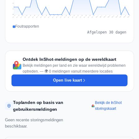
2
1
0
Jul 18
Jul 21
Jul 24
Jul 11
Jul 27
Jul 14
Jul 17
Jul 30
Jul 20
Jul 23
Jul 26
Jul 13
Jul 16
Jul 29
Jul 19
Jul 22
Jul 25
Jul 12
Jul 15
Jul 28
Jul 31
Aug 4
Aug 7
Aug 3
Aug 6
Aug 9
Aug 2
Aug 5
Aug 8
Aug 1
Foutrapporten
Afgelopen 30 dagen
Ontdek InShot-meldingen op de wereldkaart
Bekijk meldingen per land en zie waar wereldwijd problemen
optreden. — 🌍 0 meldingen vanuit meerdere locaties
Open live kaart
Toplanden op basis van
Bekijk de InShot
storingskaart
gebruikersmeldingen
Geen recente storingsmeldingen
beschikbaar.