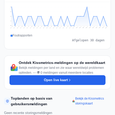
2
2
1
1
0
Jul 19
Jul 22
Jul 25
Jul 12
Jul 28
Aug 10
Jul 15
Jul 18
Jul 31
Jul 21
Jul 24
Jul 27
Jul 14
Jul 17
Jul 30
Jul 20
Jul 23
Jul 26
Jul 13
Jul 16
Jul 29
Aug 5
Aug 8
Aug 1
Aug 4
Aug 7
Aug 3
Aug 6
Aug 9
Aug 2
Foutrapporten
Afgelopen 30 dagen
Ontdek Kissmetrics-meldingen op de wereldkaart
Bekijk meldingen per land en zie waar wereldwijd problemen
optreden. — 🌍 0 meldingen vanuit meerdere locaties
Open live kaart
Toplanden op basis van
Bekijk de Kissmetrics
storingskaart
gebruikersmeldingen
Geen recente storingsmeldingen