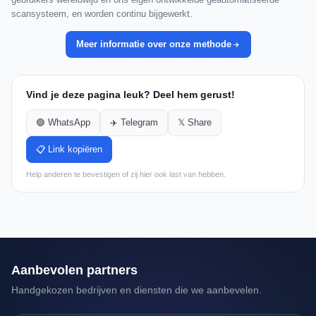
scansysteem, en worden continu bijgewerkt.
Meer informatie over onze methode
Vind je deze pagina leuk? Deel hem gerust!
🟢 WhatsApp
✈️ Telegram
𝕏 Share
📋 Link kopiëren
Help anderen te bevestigen of zij hier ook last van hebben.
Aanbevolen partners
Handgekozen bedrijven en diensten die we aanbevelen.