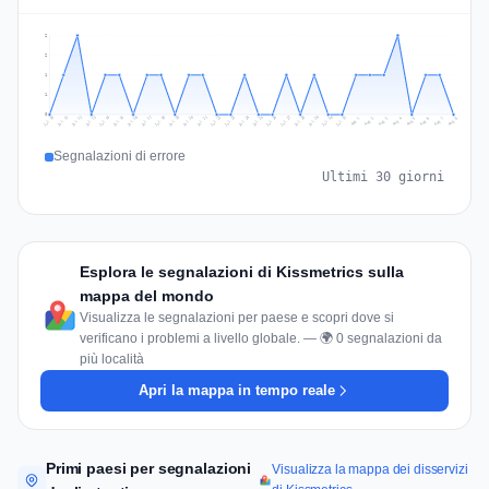
2
2
1
1
0
Jul 17
Jul 20
Jul 23
Jul 10
Jul 26
Jul 13
Jul 16
Jul 29
Jul 19
Jul 22
Jul 25
Jul 12
Jul 15
Jul 28
Jul 31
Jul 18
Jul 21
Jul 24
Jul 11
Jul 14
Jul 27
Jul 30
Aug 3
Aug 6
Aug 2
Aug 5
Aug 8
Aug 1
Aug 4
Aug 7
Segnalazioni di errore
Ultimi 30 giorni
Esplora le segnalazioni di Kissmetrics sulla
mappa del mondo
Visualizza le segnalazioni per paese e scopri dove si
verificano i problemi a livello globale. — 🌍 0 segnalazioni da
più località
Apri la mappa in tempo reale
Primi paesi per segnalazioni
Visualizza la mappa dei disservizi