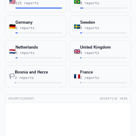
125 reports
8 reports
Germany
Sweden
6 reports
5 reports
Netherlands
United Kingdom
5 reports
3 reports
Bosnia and Herze
France
🏳️
2 reports
2 reports
ADVERTISEMENT
ADVERTISE HERE