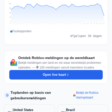
204
153
102
51
0
Jul 16
Jul 19
Jul 22
Jul 25
Jul 12
Jul 15
Jul 28
Jul 31
Jul 18
Jul 21
Jul 24
Jul 11
Jul 14
Jul 27
Jul 30
Jul 17
Jul 20
Jul 23
Jul 10
Jul 13
Jul 26
Jul 29
Aug 2
Aug 5
Aug 1
Aug 4
Jul 9
Aug 7
Aug 3
Aug 6
Foutrapporten
Afgelopen 30 dagen
Ontdek Roblox-meldingen op de wereldkaart
Bekijk meldingen per land en zie waar wereldwijd problemen
optreden. — 🌍 180 meldingen vanuit meerdere locaties
Open live kaart
Toplanden op basis van
Bekijk de Roblox
storingskaart
gebruikersmeldingen
United States
Brazil