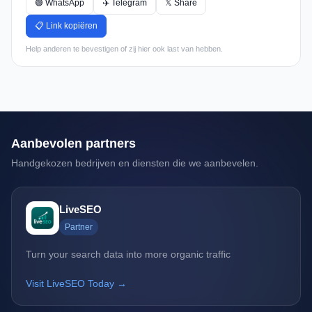
🟢 WhatsApp
✈️ Telegram
𝕏 Share
📋 Link kopiëren
Help anderen te bevestigen of zij hier ook last van hebben.
Aanbevolen partners
Handgekozen bedrijven en diensten die we aanbevelen.
LiveSEO
Partner
Turn your search data into more organic traffic
Visit LiveSEO Today →