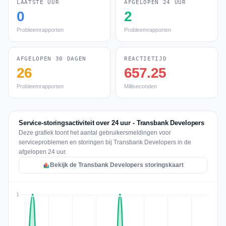
LAATSTE UUR
AFGELOPEN 24 UUR
0
2
Probleemrapporten
Probleemrapporten
AFGELOPEN 30 DAGEN
REACTIETIJD
26
657.25
Probleemrapporten
Milliseconden
Service-storingsactiviteit over 24 uur - Transbank Developers
Deze grafiek toont het aantal gebruikersmeldingen voor
serviceproblemen en storingen bij Transbank Developers in de
afgelopen 24 uur.
Bekijk de Transbank Developers storingskaart