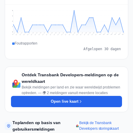
3
2
2
1
0
Jul 16
Jul 19
Jul 22
Jul 25
Jul 12
Jul 15
Jul 28
Jul 31
Jul 18
Jul 21
Jul 24
Jul 11
Jul 14
Jul 27
Jul 30
Jul 17
Jul 20
Jul 23
Jul 10
Jul 13
Jul 26
Jul 29
Aug 2
Aug 5
Aug 1
Aug 4
Jul 9
Aug 7
Aug 3
Aug 6
Foutrapporten
Afgelopen 30 dagen
Ontdek Transbank Developers-meldingen op de
wereldkaart
Bekijk meldingen per land en zie waar wereldwijd problemen
optreden. — 🌍 2 meldingen vanuit meerdere locaties
Open live kaart
Toplanden op basis van
Bekijk de Transbank
Developers storingskaart
gebruikersmeldingen