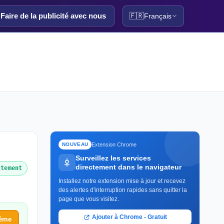
Faire de la publicité avec nous
🇫🇷
Français
Extension Chrome
NOUVEAU
Surveillez les services
directement dans le navigateur
ctement
Installez notre extension mise à jour et recevez
des alertes d'interruption rapides sans quitter la
page que vous visitez.
Ajouter à Chrome - Gratuit
lème