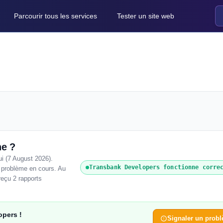
Parcourir tous les services
Tester un site web
ne ?
i (7 August 2026).
Transbank Developers fonctionne corre
n problème en cours. Au
eçu 2 rapports
opers !
Signaler un prob