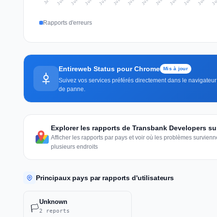
Rapports d'erreurs
Entireweb Status pour Chrome
Mis à jour
Suivez vos services préférés directement dans le navigateur —
de panne.
Explorer les rapports de Transbank Developers su
Afficher les rapports par pays et voir où les problèmes survie
plusieurs endroits
Principaux pays par rapports d'utilisateurs
Unknown
🏳️
2 reports