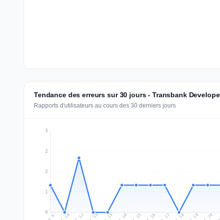
Tendance des erreurs sur 30 jours - Transbank Develope
Rapports d'utilisateurs au cours des 30 derniers jours
3
2
2
1
0
Jul 18
Ju
Jul 11
Jul 14
Jul 17
Jul 20
Jul 10
Jul 13
Jul 16
Jul 19
Jul 12
Jul 15
Jul 9