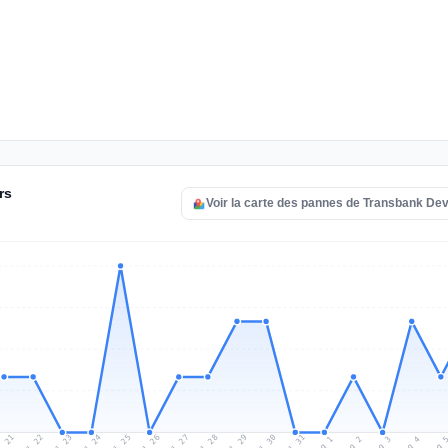
rs
Voir la carte des pannes de Transbank De
l 21
Jul 24
Jul 27
Jul 30
Jul 23
Jul 26
Jul 29
Jul 22
Jul 25
Jul 28
Jul 31
Aug 3
Aug 2
Aug 
Aug 1
Aug 4