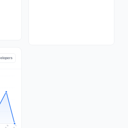
velopers
Aug 7
Aug 6
5