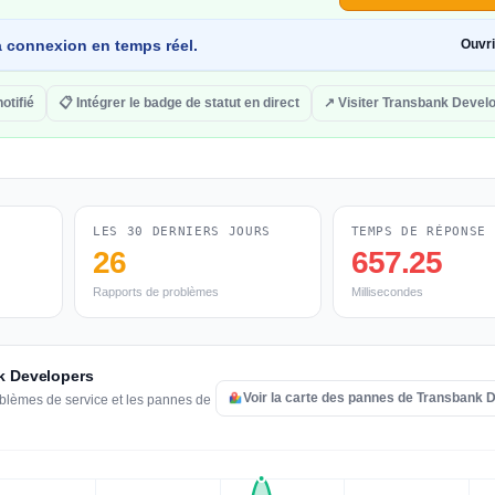
 la connexion en temps réel.
Ouvr
notifié
📋 Intégrer le badge de statut en direct
↗ Visiter Transbank Devel
LES 30 DERNIERS JOURS
TEMPS DE RÉPONSE
26
657.25
Rapports de problèmes
Millisecondes
nk Developers
Voir la carte des pannes de Transbank 
oblèmes de service et les pannes de