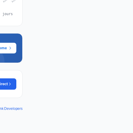
s jours
rome
irect
ank Developers