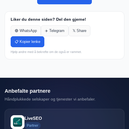
Liker du denne siden? Del den gjerne!
🟢 WhatsApp
✈️ Telegram
𝕏 Share
📋 Kopier lenke
Hjelp andre med å bekrefte om de også er rammet.
Anbefalte partnere
Håndplukkede selskaper og tjenester vi anbefaler.
LiveSEO
Partner