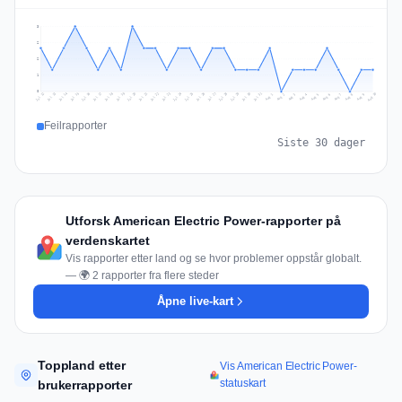
3
2
2
1
0
Jul 19
Jul 22
Jul 25
Jul 12
Jul 28
Aug 10
Jul 15
Jul 18
Jul 31
Jul 21
Jul 24
Jul 27
Jul 14
Jul 17
Jul 30
Jul 20
Jul 23
Jul 26
Jul 13
Jul 16
Jul 29
Aug 5
Aug 8
Aug 1
Aug 4
Aug 7
Aug 3
Aug 6
Aug 9
Aug 2
Feilrapporter
Siste 30 dager
Utforsk American Electric Power-rapporter på
verdenskartet
Vis rapporter etter land og se hvor problemer oppstår globalt.
— 🌍 2 rapporter fra flere steder
Åpne live-kart
Toppland etter
Vis American Electric Power-
statuskart
brukerrapporter