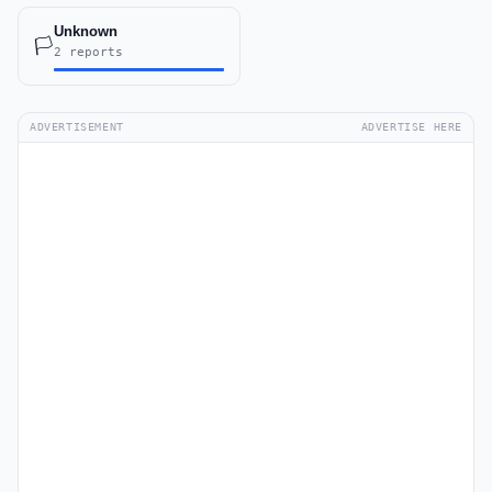
Unknown
🏳️
2 reports
ADVERTISEMENT
ADVERTISE HERE