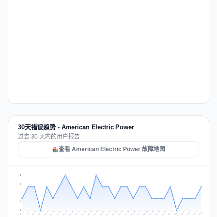
30天错误趋势 - American Electric Power
过去 30 天内的用户报告
查看 American Electric Power 故障地图
3
2
2
1
0
Jul 15
Jul 18
Jul 31
Jul 21
Jul 24
Jul 11
Jul 14
Jul 27
Jul 30
Jul 17
Jul 20
Jul 23
Jul 10
Jul 13
Jul 26
Jul 29
Jul 16
Jul 19
Jul 22
Jul 12
Jul 25
Jul 28
Aug 1
Aug 4
Jul 9
Aug 3
Jul 8
Aug 6
Aug 2
Aug 5