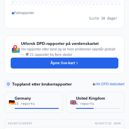
0
Jul 17
Jul 20
Jul 23
Jul 10
Jul 26
Jul 13
Jul 16
Jul 29
Jul 19
Jul 22
Jul 25
Jul 12
Jul 15
Jul 28
Jul 31
Jul 18
Jul 21
Jul 24
Jul 11
Jul 14
Jul 27
Jul 30
Aug 3
Aug 6
Aug 2
Aug 5
Aug 8
Aug 1
Aug 4
Aug 7
Feilrapporter
Siste 30 dager
Utforsk DPD-rapporter på verdenskartet
Vis rapporter etter land og se hvor problemer oppstår globalt.
— 🌍 21 rapporter fra flere steder
Åpne live-kart
Toppland etter brukerrapporter
Vis DPD-statuskart
Germany
United Kingdom
15 reports
6 reports
ADVERTISEMENT
ADVERTISE HERE