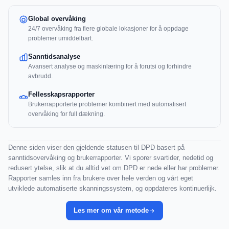
Global overvåking
24/7 overvåking fra flere globale lokasjoner for å oppdage
problemer umiddelbart.
Sanntidsanalyse
Avansert analyse og maskinlæring for å forutsi og forhindre
avbrudd.
Fellesskapsrapporter
Brukerrapporterte problemer kombinert med automatisert
overvåking for full dækning.
Denne siden viser den gjeldende statusen til DPD basert på
sanntidsovervåking og brukerrapporter. Vi sporer svartider, nedetid og
redusert ytelse, slik at du alltid vet om DPD er nede eller har problemer.
Rapporter samles inn fra brukere over hele verden og vårt eget
utviklede automatiserte skanningssystem, og oppdateres kontinuerlijk.
Les mer om vår metode