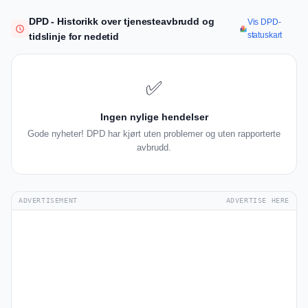
DPD - Historikk over tjenesteavbrudd og
Vis DPD-
statuskart
tidslinje for nedetid
✅
Ingen nylige hendelser
Gode nyheter! DPD har kjørt uten problemer og uten rapporterte
avbrudd.
ADVERTISEMENT
ADVERTISE HERE