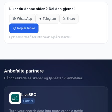
Liker du denne siden? Del den gjerne!
🟢 WhatsApp
✈️ Telegram
𝕏 Share
📋 Kopier lenke
Hjelp andre med å bekrefte om de også er rammet.
Anbefalte partnere
Håndplukkede selskaper og tjenester vi anbefaler.
LiveSEO
Partner
Turn your search data into more organic traffic