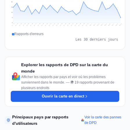
31
23
16
8
0
Jul 18
Jul 21
Jul 24
Jul 11
Jul 27
Jul 14
Jul 17
Jul 30
Jul 20
Jul 23
Jul 26
Jul 13
Jul 16
Jul 29
Jul 19
Jul 22
Jul 25
Jul 12
Jul 15
Jul 28
Jul 31
Aug 4
Aug 7
Aug 3
Aug 6
Aug 9
Aug 2
Aug 5
Aug 8
Aug 1
Rapports d'erreurs
Les 30 derniers jours
Explorer les rapports de DPD sur la carte du
monde
Afficher les rapports par pays et voir où les problèmes
surviennent dans le monde. — 🌍 19 rapports provenant de
plusieurs endroits
Ouvrir la carte en direct
Principaux pays par rapports
Voir la carte des pannes
de DPD
d'utilisateurs