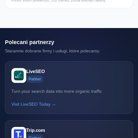
Pomóż innym potwierdzić, czy również zostali dotknięci awarią.
Polecani partnerzy
Starannie dobrane firmy i usługi, które polecamy.
LiveSEO
Partner
Turn your search data into more organic traffic
Visit LiveSEO Today →
Trip.com