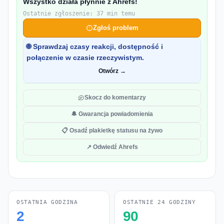
Wszystko działa płynnie z Ahrefs!
Ostatnie zgłoszenie: 37 min temu
Zgłoś problem
🌐 Sprawdzaj czasy reakcji, dostępność i
połączenie w czasie rzeczywistym.
Otwórz →
Skocz do komentarzy
🔔 Gwarancja powiadomienia
📋 Osadź plakietkę statusu na żywo
↗ Odwiedź Ahrefs
OSTATNIA GODZINA
OSTATNIE 24 GODZINY
2
90