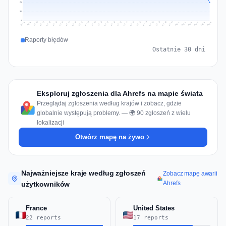
61
31
0
Jul 15
Jul 18
Jul 31
Jul 21
Jul 24
Jul 11
Jul 14
Jul 27
Jul 30
Jul 17
Jul 20
Jul 23
Jul 10
Jul 13
Jul 26
Jul 29
Jul 16
Jul 19
Jul 22
Jul 12
Jul 25
Jul 28
Aug 1
Aug 4
Jul 9
Aug 3
Jul 8
Aug 6
Aug 2
Aug 5
Raporty błędów
Ostatnie 30 dni
Eksploruj zgłoszenia dla Ahrefs na mapie świata
Przeglądaj zgłoszenia według krajów i zobacz, gdzie
globalnie występują problemy. — 🌍 90 zgłoszeń z wielu
lokalizacji
Otwórz mapę na żywo
Najważniejsze kraje według zgłoszeń
Zobacz mapę awarii
Ahrefs
użytkowników
France
United States
22 reports
17 reports