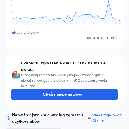
21
16
11
5
0
Jul 18
Jul 21
Jul 24
Jul 11
Jul 27
Jul 14
Jul 17
Jul 30
Jul 20
Jul 23
Jul 26
Jul 13
Jul 16
Jul 29
Jul 19
Jul 22
Jul 25
Jul 12
Jul 15
Jul 28
Jul 31
Aug 4
Aug 7
Aug 3
Aug 6
Aug 9
Aug 2
Aug 5
Aug 8
Aug 1
Raporty błędów
Ostatnie 30 dni
Eksploruj zgłoszenia dla C6 Bank na mapie
świata
Przeglądaj zgłoszenia według krajów i zobacz, gdzie
globalnie występują problemy. — 🌍 2 zgłoszeń z wielu
lokalizacji
Otwórz mapę na żywo
Najważniejsze kraje według zgłoszeń
Zobacz mapę awarii
C6 Bank
użytkowników