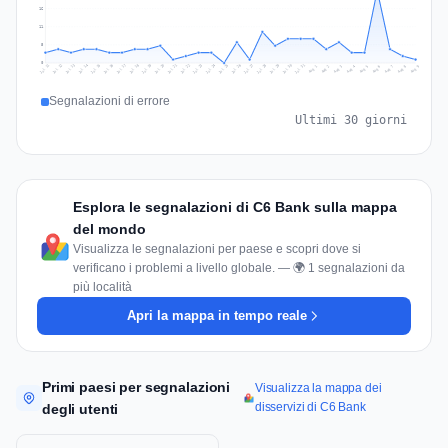
16
11
5
0
Jul 18
Jul 21
Jul 24
Jul 11
Jul 27
Jul 14
Jul 17
Jul 30
Jul 20
Jul 23
Jul 26
Jul 13
Jul 16
Jul 29
Jul 19
Jul 22
Jul 25
Jul 12
Jul 15
Jul 28
Jul 31
Aug 4
Aug 7
Aug 3
Aug 6
Aug 9
Aug 2
Aug 5
Aug 8
Aug 1
Segnalazioni di errore
Ultimi 30 giorni
Esplora le segnalazioni di C6 Bank sulla mappa
del mondo
Visualizza le segnalazioni per paese e scopri dove si
verificano i problemi a livello globale. — 🌍 1 segnalazioni da
più località
Apri la mappa in tempo reale
Primi paesi per segnalazioni
Visualizza la mappa dei
disservizi di C6 Bank
degli utenti