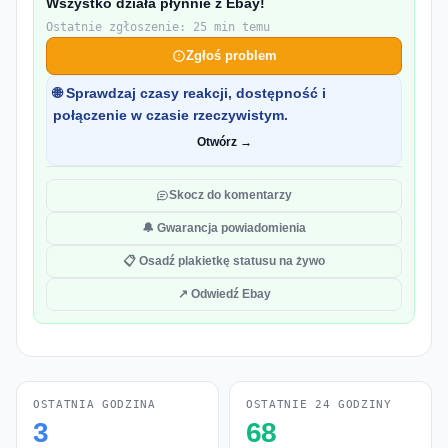
Wszystko działa płynnie z Ebay!
Ostatnie zgłoszenie: 25 min temu
Zgłoś problem
🌐 Sprawdzaj czasy reakcji, dostępność i
połączenie w czasie rzeczywistym.
Otwórz →
Skocz do komentarzy
🔔 Gwarancja powiadomienia
📋 Osadź plakietkę statusu na żywo
↗ Odwiedź Ebay
OSTATNIA GODZINA
OSTATNIE 24 GODZINY
3
68