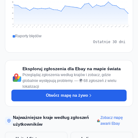
85
64
43
21
0
Jul 16
Jul 19
Jul 22
Jul 25
Jul 12
Jul 15
Jul 28
Jul 31
Jul 18
Jul 21
Jul 24
Jul 11
Jul 14
Jul 27
Jul 30
Jul 17
Jul 20
Jul 23
Jul 10
Jul 13
Jul 26
Jul 29
Aug 2
Aug 5
Aug 1
Aug 4
Jul 9
Aug 7
Aug 3
Aug 6
Raporty błędów
Ostatnie 30 dni
Eksploruj zgłoszenia dla Ebay na mapie świata
Przeglądaj zgłoszenia według krajów i zobacz, gdzie
globalnie występują problemy. — 🌍 68 zgłoszeń z wielu
lokalizacji
Otwórz mapę na żywo
Najważniejsze kraje według zgłoszeń
Zobacz mapę
awarii Ebay
użytkowników