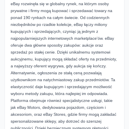
eBay rozwinęła się w globalny rynek, na którym osoby
prywatne i firmy mogą kupować i sprzedawać towary na
ponad 190 rynkach na całym świecie. Od codziennych
niezbędników po rzadkie kolekcje, eBay łączy miliony
kupujących i sprzedających, czyniąc ją jednym z
najpopularniejszych internetowych marketplace'ów. eBay
oferuje dwa główne sposoby zakupów: aukcje oraz
sprzedaż po stałej cenie. Dzięki unikalnemu systemowi
aukcyjnemu, kupujący mogą składać oferty na przedmioty,
a najwyższy oferent wygrywa, gdy aukcja się kończy.
Alternatywnie, ogłoszenia ze stałą ceną pozwalają
użytkownikom na natychmiastowy zakup przedmiotów. Ta
elastyczność daje kupującym i sprzedającym możliwość
wyboru metody zakupu, która najlepiej im odpowiada.
Platforma obejmuje również specjalistyczne usługi, takie
jak
eBay Motors
, dedykowana pojazdom, częściom i
akcesoriom, oraz eBay Stores, gdzie firmy mogą zakładać
spersonalizowane sklepy, aby dotrzeć do szerszej
publiczności. Dzięki bezpiecznym systemom płatności,