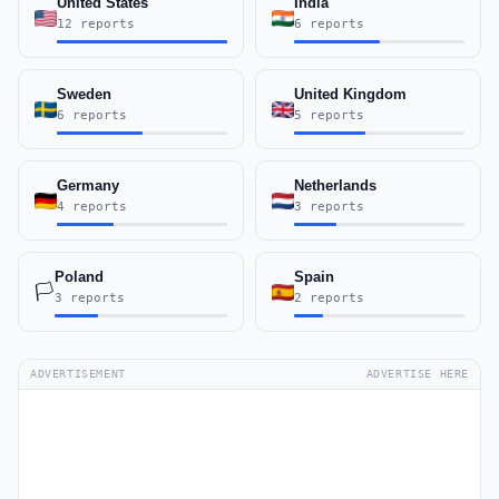
United States
India
12 reports
6 reports
Sweden
United Kingdom
6 reports
5 reports
Germany
Netherlands
4 reports
3 reports
Poland
Spain
🏳️
3 reports
2 reports
ADVERTISEMENT
ADVERTISE HERE