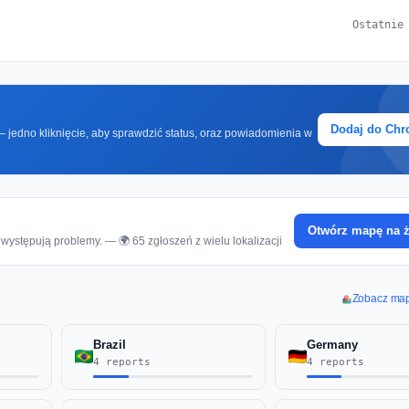
Ostatnie
Dodaj do Ch
 jedno kliknięcie, aby sprawdzić status, oraz powiadomienia w
Otwórz mapę na 
występują problemy. — 🌍 65 zgłoszeń z wielu lokalizacji
Zobacz mapę
Brazil
Germany
4 reports
4 reports