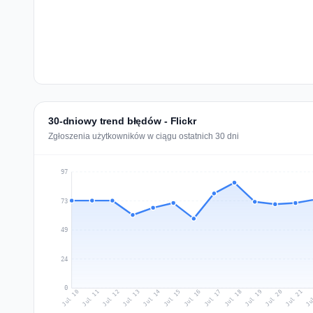
30-dniowy trend błędów - Flickr
Zgłoszenia użytkowników w ciągu ostatnich 30 dni
97
73
49
24
0
Jul 19
Ju
Jul 12
Jul 15
Jul 18
Jul 21
Jul 11
Jul 14
Jul 17
Jul 20
Jul 10
Jul 13
Jul 16