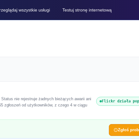
rzeglądaj wszystkie usługi
Testuj stronę internetową
b Status nie rejestruje żadnych bieżących awarii ani
Flickr działa po
 65 zgłoszeń od użytkowników, z czego 4 w ciągu
Zgłoś pro