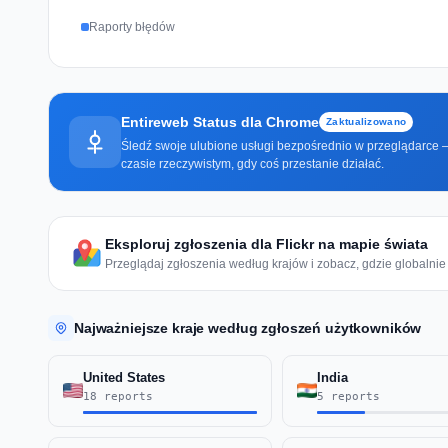
Raporty błędów
Entireweb Status dla Chrome
Zaktualizowano
Śledź swoje ulubione usługi bezpośrednio w przeglądarce —
czasie rzeczywistym, gdy coś przestanie działać.
Eksploruj zgłoszenia dla Flickr na mapie świata
Przeglądaj zgłoszenia według krajów i zobacz, gdzie globalnie 
Najważniejsze kraje według zgłoszeń użytkowników
United States
India
18 reports
5 reports