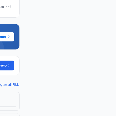
 30 dni
rome
żywo
 awarii Flickr