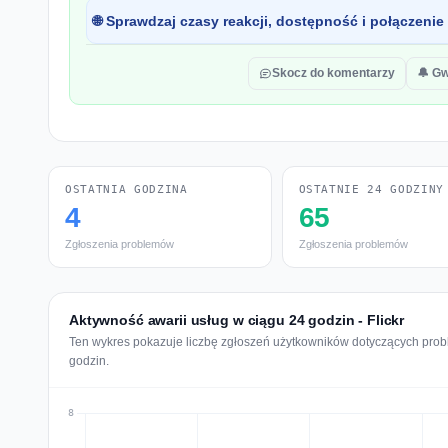
🌐 Sprawdzaj czasy reakcji, dostępność i połączenie
Skocz do komentarzy
🔔 G
OSTATNIA GODZINA
OSTATNIE 24 GODZINY
4
65
Zgłoszenia problemów
Zgłoszenia problemów
Aktywność awarii usług w ciągu 24 godzin - Flickr
Ten wykres pokazuje liczbę zgłoszeń użytkowników dotyczących proble
godzin.