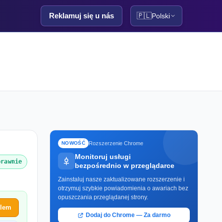
Reklamuj się u nás
🇵🇱
Polski
Rozszerzenie Chrome
NOWOŚĆ
Monitoruj usługi
prawnie
bezpośrednio w przeglądarce
Zainstaluj nasze zaktualizowane rozszerzenie i
otrzymuj szybkie powiadomienia o awariach bez
opuszczania przeglądanej strony.
blem
Dodaj do Chrome — Za darmo