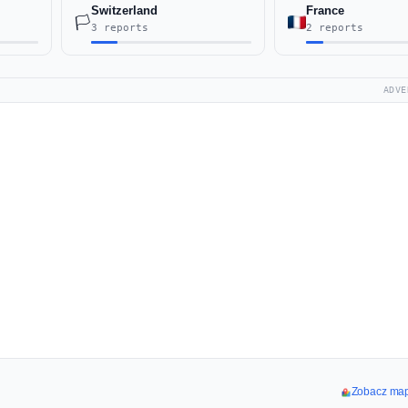
Switzerland
France
🏳️
3 reports
2 reports
ADVE
Zobacz mapę