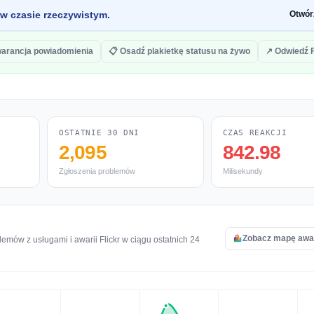
 w czasie rzeczywistym.
Otwór
warancja powiadomienia
📋 Osadź plakietkę statusu na żywo
↗ Odwiedź F
OSTATNIE 30 DNI
CZAS REAKCJI
2,095
842.98
Zgłoszenia problemów
Milisekundy
Zobacz mapę awari
mów z usługami i awarii Flickr w ciągu ostatnich 24