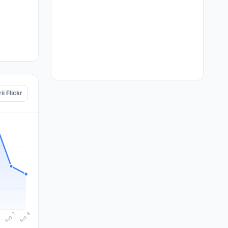
i Flickr
Aug 8
Aug 7
6