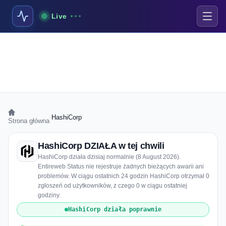
Live
›
HashiCorp
Strona główna
HashiCorp DZIAŁA w tej chwili
HashiCorp działa dzisiaj normalnie (8 August 2026).
Entireweb Status nie rejestruje żadnych bieżących awarii ani
problemów. W ciągu ostatnich 24 godzin HashiCorp otrzymał 0
zgłoszeń od użytkowników, z czego 0 w ciągu ostatniej
godziny.
HashiCorp działa poprawnie