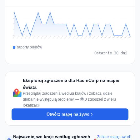
2
2
1
1
0
Jul 17
Jul 20
Jul 23
Jul 10
Jul 26
Jul 13
Jul 16
Jul 29
Jul 19
Jul 22
Jul 25
Jul 12
Jul 15
Jul 28
Jul 31
Jul 18
Jul 21
Jul 24
Jul 11
Jul 14
Jul 27
Jul 30
Aug 3
Aug 6
Aug 2
Aug 5
Aug 8
Aug 1
Aug 4
Aug 7
Raporty błędów
Ostatnie 30 dni
Eksploruj zgłoszenia dla HashiCorp na mapie
świata
Przeglądaj zgłoszenia według krajów i zobacz, gdzie
globalnie występują problemy. — 🌍 0 zgłoszeń z wielu
lokalizacji
Otwórz mapę na żywo
Najważniejsze kraje według zgłoszeń
Zobacz mapę awarii