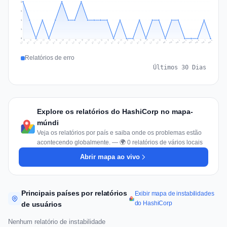
2
2
1
1
0
Jul 17
Jul 20
Jul 23
Jul 10
Jul 26
Jul 13
Jul 16
Jul 29
Jul 19
Jul 22
Jul 25
Jul 12
Jul 15
Jul 28
Jul 31
Jul 18
Jul 21
Jul 24
Jul 11
Jul 14
Jul 27
Jul 30
Aug 3
Aug 6
Aug 2
Aug 5
Aug 8
Aug 1
Aug 4
Aug 7
Relatórios de erro
Últimos 30 Dias
Explore os relatórios do HashiCorp no mapa-
múndi
Veja os relatórios por país e saiba onde os problemas estão
acontecendo globalmente. — 🌍 0 relatórios de vários locais
Abrir mapa ao vivo
Principais países por relatórios
Exibir mapa de instabilidades
do HashiCorp
de usuários
Nenhum relatório de instabilidade