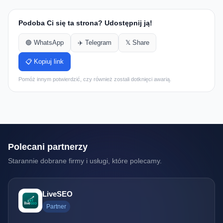
Podoba Ci się ta strona? Udostępnij ją!
🟢 WhatsApp
✈️ Telegram
𝕏 Share
📋 Kopiuj link
Pomóż innym potwierdzić, czy również zostali dotknięci awarią.
Polecani partnerzy
Starannie dobrane firmy i usługi, które polecamy.
LiveSEO
Partner