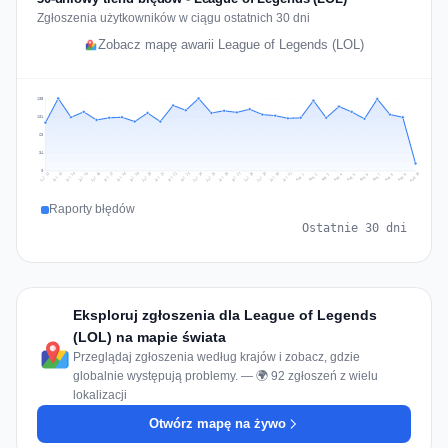
Zgłoszenia użytkowników w ciągu ostatnich 30 dni
Zobacz mapę awarii League of Legends (LOL)
135
101
68
34
0
Jul 19
Jul 22
Jul 25
Jul 12
Jul 28
Aug 10
Jul 15
Jul 18
Jul 31
Jul 21
Jul 24
Jul 27
Jul 14
Jul 17
Jul 30
Jul 20
Jul 23
Jul 26
Jul 13
Jul 16
Jul 29
Aug 5
Aug 8
Aug 1
Aug 4
Aug 7
Aug 3
Aug 6
Aug 9
Aug 2
Raporty błędów
Ostatnie 30 dni
Eksploruj zgłoszenia dla League of Legends
(LOL) na mapie świata
Przeglądaj zgłoszenia według krajów i zobacz, gdzie
globalnie występują problemy. — 🌍 92 zgłoszeń z wielu
lokalizacji
Otwórz mapę na żywo