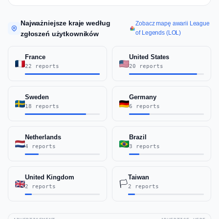
Najważniejsze kraje według
Zobacz mapę awarii League
of Legends (LOL)
zgłoszeń użytkowników
France
United States
22 reports
20 reports
Sweden
Germany
18 reports
6 reports
Netherlands
Brazil
4 reports
3 reports
United Kingdom
Taiwan
🏳️
2 reports
2 reports