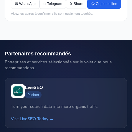
🟢 WhatsApp
✈️ Telegram
𝕏 Share
📋 Copier le lien
Aidez les autres à confirmer s'ils sont également touchés.
Partenaires recommandés
Entreprises et services sélectionnés sur le volet que nous
recommandons.
LiveSEO
Partner
Turn your search data into more organic traffic
Visit LiveSEO Today →