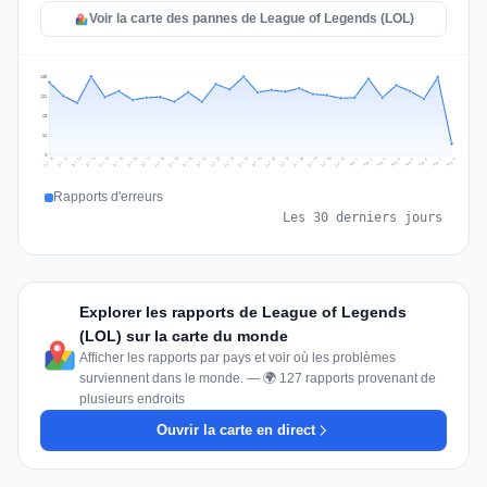
Voir la carte des pannes de League of Legends (LOL)
135
101
68
34
0
Jul 17
Jul 20
Jul 23
Jul 10
Jul 26
Jul 13
Jul 16
Jul 29
Jul 19
Jul 22
Jul 25
Jul 12
Jul 15
Jul 28
Jul 31
Jul 18
Jul 21
Jul 24
Jul 11
Jul 14
Jul 27
Jul 30
Aug 3
Aug 6
Aug 2
Aug 5
Aug 8
Aug 1
Aug 4
Aug 7
Rapports d'erreurs
Les 30 derniers jours
Explorer les rapports de League of Legends
(LOL) sur la carte du monde
Afficher les rapports par pays et voir où les problèmes
surviennent dans le monde. — 🌍 127 rapports provenant de
plusieurs endroits
Ouvrir la carte en direct