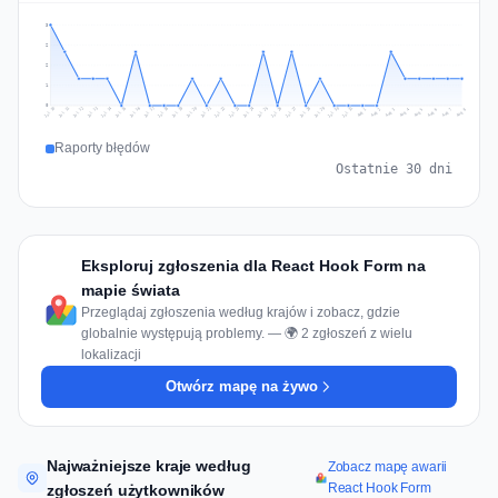
3
2
2
1
0
Jul 17
Jul 20
Jul 23
Jul 10
Jul 26
Jul 13
Jul 16
Jul 29
Jul 19
Jul 22
Jul 25
Jul 12
Jul 15
Jul 28
Jul 31
Jul 18
Jul 21
Jul 24
Jul 11
Jul 14
Jul 27
Jul 30
Aug 3
Aug 6
Aug 2
Aug 5
Aug 8
Aug 1
Aug 4
Aug 7
Raporty błędów
Ostatnie 30 dni
Eksploruj zgłoszenia dla React Hook Form na
mapie świata
Przeglądaj zgłoszenia według krajów i zobacz, gdzie
globalnie występują problemy. — 🌍 2 zgłoszeń z wielu
lokalizacji
Otwórz mapę na żywo
Najważniejsze kraje według
Zobacz mapę awarii
React Hook Form
zgłoszeń użytkowników