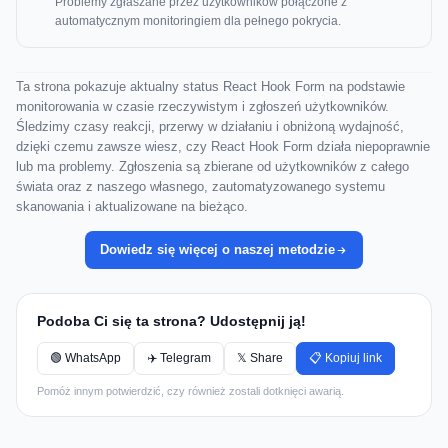
Problemy zgłaszane przez użytkowników połączone z
automatycznym monitoringiem dla pełnego pokrycia.
Ta strona pokazuje aktualny status React Hook Form na podstawie
monitorowania w czasie rzeczywistym i zgłoszeń użytkowników.
Śledzimy czasy reakcji, przerwy w działaniu i obniżoną wydajność,
dzięki czemu zawsze wiesz, czy React Hook Form działa niepoprawnie
lub ma problemy. Zgłoszenia są zbierane od użytkowników z całego
świata oraz z naszego własnego, zautomatyzowanego systemu
skanowania i aktualizowane na bieżąco.
Dowiedz się więcej o naszej metodzie
Podoba Ci się ta strona? Udostępnij ją!
🟢 WhatsApp
✈️ Telegram
𝕏 Share
📋 Kopiuj link
Pomóż innym potwierdzić, czy również zostali dotknięci awarią.