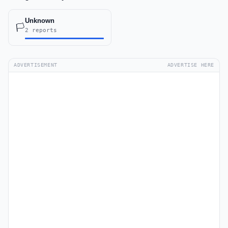
Unknown
🏳️
2 reports
ADVERTISEMENT
ADVERTISE HERE