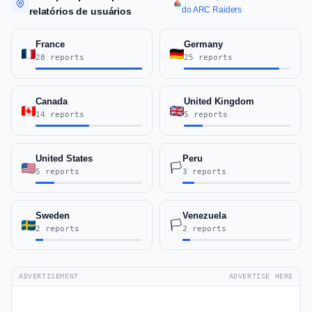
do ARC Raiders
relatórios de usuários
France
Germany
28 reports
25 reports
Canada
United Kingdom
14 reports
5 reports
United States
Peru
🏳️
5 reports
3 reports
Sweden
Venezuela
🏳️
2 reports
2 reports
ADVERTISEMENT
ADVERTISE HERE