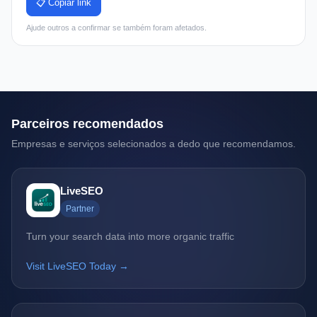
📋 Copiar link
Ajude outros a confirmar se também foram afetados.
Parceiros recomendados
Empresas e serviços selecionados a dedo que recomendamos.
LiveSEO
Partner
Turn your search data into more organic traffic
Visit LiveSEO Today →