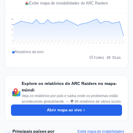
Exibir mapa de instabilidades do ARC Raiders
106
80
53
27
0
Jul 19
Jul 22
Jul 25
Jul 12
Jul 28
Aug 10
Jul 15
Jul 18
Jul 31
Jul 21
Jul 24
Jul 27
Jul 14
Jul 17
Jul 30
Jul 20
Jul 23
Jul 26
Jul 13
Jul 16
Jul 29
Aug 5
Aug 8
Aug 1
Aug 4
Aug 7
Aug 3
Aug 6
Aug 9
Aug 2
Relatórios de erro
Últimos 30 Dias
Explore os relatórios do ARC Raiders no mapa-
múndi
Veja os relatórios por país e saiba onde os problemas estão
acontecendo globalmente. — 🌍 96 relatórios de vários locais
Abrir mapa ao vivo
Principais países por
Exibir mapa de instabilidades