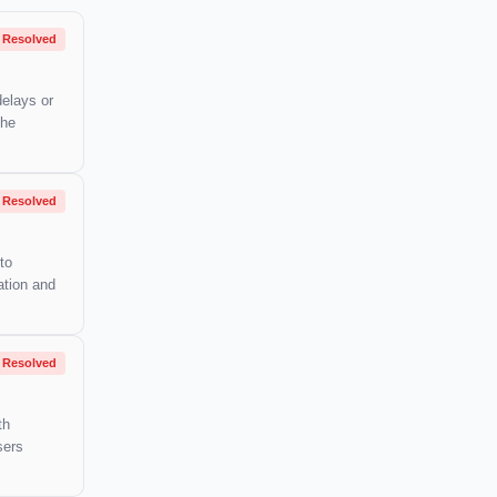
Resolved
delays or
the
Resolved
to
ation and
Resolved
th
sers