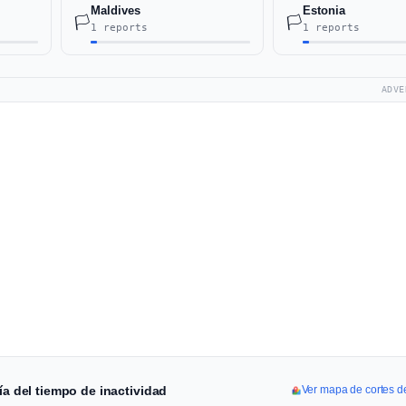
Maldives
Estonia
🏳️
🏳️
1 reports
1 reports
ADVE
ía del tiempo de inactividad
Ver mapa de cortes 