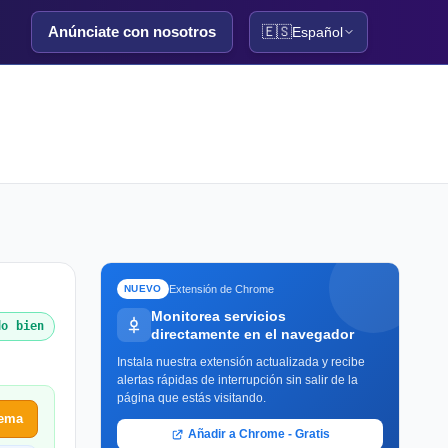
Anúnciate con nosotros
🇪🇸
Español
Extensión de Chrome
NUEVO
Monitorea servicios
do bien
directamente en el navegador
Instala nuestra extensión actualizada y recibe
alertas rápidas de interrupción sin salir de la
página que estás visitando.
lema
Añadir a Chrome - Gratis