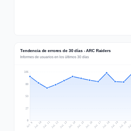
Tendencia de errores de 30 días - ARC Raiders
Informes de usuarios en los últimos 30 días
106
80
53
27
0
Jul 18
Ju
Jul 11
Jul 14
Jul 17
Jul 20
Jul 10
Jul 13
Jul 16
Jul 19
Jul 12
Jul 15
Jul 9