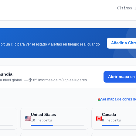
Últimos 
Añadir a Ch
or: un clic para ver el estado y alertas en tiempo real cuando
mundial
Abrir mapa en 
a nivel global. — 🌍 85 informes de múltiples lugares
Ver mapa de cortes 
United States
Canada
10 reports
8 reports