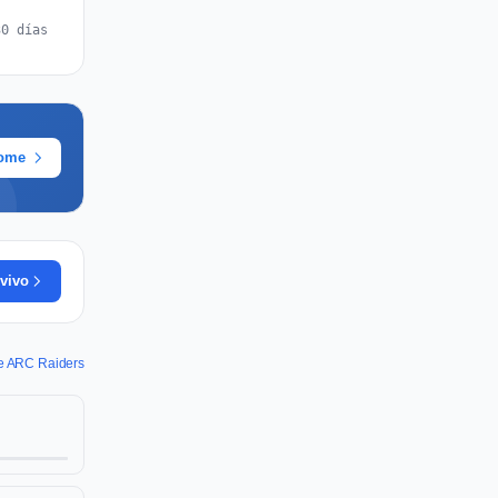
30 días
rome
vivo
de ARC Raiders