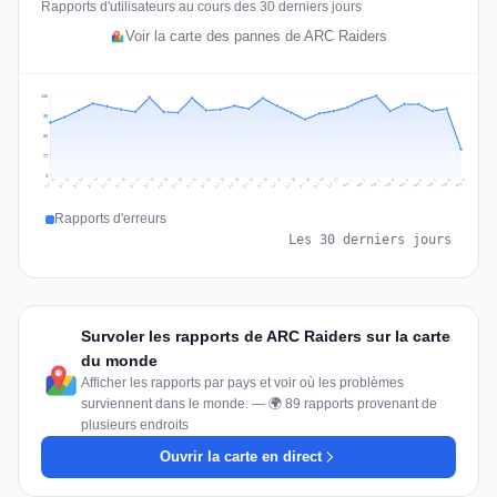
Rapports d'utilisateurs au cours des 30 derniers jours
Voir la carte des pannes de ARC Raiders
106
80
53
27
0
Jul 18
Jul 21
Jul 24
Jul 11
Jul 27
Jul 14
Jul 17
Jul 30
Jul 20
Jul 23
Jul 26
Jul 13
Jul 16
Jul 29
Jul 19
Jul 22
Jul 25
Jul 12
Jul 15
Jul 28
Jul 31
Aug 4
Aug 7
Aug 3
Aug 6
Aug 9
Aug 2
Aug 5
Aug 8
Aug 1
Rapports d'erreurs
Les 30 derniers jours
Survoler les rapports de ARC Raiders sur la carte
du monde
Afficher les rapports par pays et voir où les problèmes
surviennent dans le monde. — 🌍 89 rapports provenant de
plusieurs endroits
Ouvrir la carte en direct