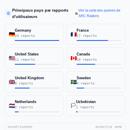
Principaux pays par rapports
Voir la carte des pannes de
ARC Raiders
d'utilisateurs
Germany
France
24 reports
17 reports
United States
Canada
11 reports
10 reports
United Kingdom
Sweden
8 reports
4 reports
Netherlands
Uzbekistan
🏳️
2 reports
1 reports
ADVERTISEMENT
ADVERTISE HERE