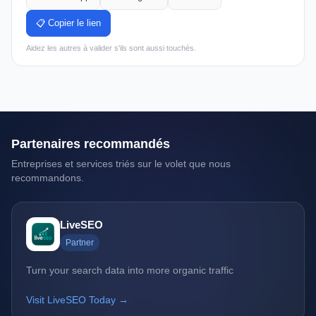
📋 Copier le lien
Aidez les autres à valider s'ils sont aussi touchés.
Partenaires recommandés
Entreprises et services triés sur le volet que nous
recommandons.
LiveSEO
Partner
Turn your search data into more organic traffic
Visit LiveSEO Today →