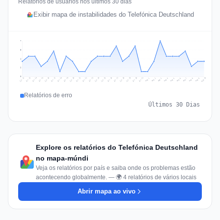
Relatórios de usuários nos últimos 30 dias
Exibir mapa de instabilidades do Telefónica Deutschland
7
5
4
2
0
Jul 19
Jul 22
Jul 25
Jul 12
Jul 28
Aug 10
Jul 15
Jul 18
Jul 31
Jul 21
Jul 24
Jul 27
Jul 14
Jul 17
Jul 30
Jul 20
Jul 23
Jul 26
Jul 13
Jul 16
Jul 29
Aug 5
Aug 8
Aug 1
Aug 4
Aug 7
Aug 3
Aug 6
Aug 9
Aug 2
Relatórios de erro
Últimos 30 Dias
Explore os relatórios do Telefónica Deutschland
no mapa-múndi
Veja os relatórios por país e saiba onde os problemas estão
acontecendo globalmente. — 🌍 4 relatórios de vários locais
Abrir mapa ao vivo