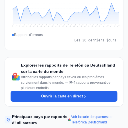
7
5
4
2
0
Jul 14
Jul 17
Jul 30
Jul 20
Jul 23
Jul 10
Jul 13
Jul 26
Jul 29
Jul 16
Jul 19
Jul 22
Jul 12
Jul 25
Jul 28
Jul 15
Jul 31
Jul 18
Jul 21
Jul 11
Jul 24
Jul 27
Aug 3
Jul 8
Aug 2
Jul 7
Aug 5
Aug 1
Aug 4
Jul 9
Rapports d'erreurs
Les 30 derniers jours
Explorer les rapports de Telefónica Deutschland
sur la carte du monde
Afficher les rapports par pays et voir où les problèmes
surviennent dans le monde. — 🌍 4 rapports provenant de
plusieurs endroits
Ouvrir la carte en direct
Principaux pays par rapports
Voir la carte des pannes de
Telefónica Deutschland
d'utilisateurs