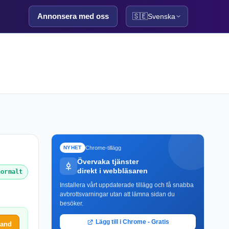
Annonsera med oss
🇸🇪
Svenska
Chrome-tillägg
NYHET
Övervaka tjänster
direkt i webbläsaren
normalt
Installera vårt uppdaterade tillägg och få snabba
avbrottsvarningar utan att lämna sidan du
besöker.
Lägg till i Chrome - Gratis
land