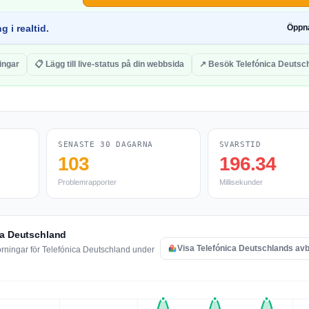
g i realtid.
Öppn
ingar
📋 Lägg till live-status på din webbsida
↗ Besök Telefónica Deutsc
SENASTE 30 DAGARNA
SVARSTID
103
196.34
Problemrapporter
Millisekunder
ca Deutschland
Visa Telefónica Deutschlands avb
örningar för Telefónica Deutschland under