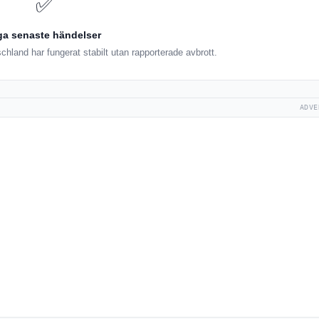
✅
ga senaste händelser
hland har fungerat stabilt utan rapporterade avbrott.
ADVE