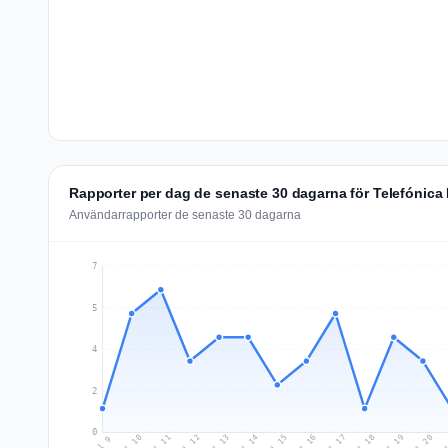
Rapporter per dag de senaste 30 dagarna för Telefónica
Användarrapporter de senaste 30 dagarna
7
5
4
2
0
Jul 18
Ju
Jul 11
Jul 14
Jul 17
Jul 20
Jul 10
Jul 13
Jul 16
Jul 19
Jul 12
Jul 15
Jul 9