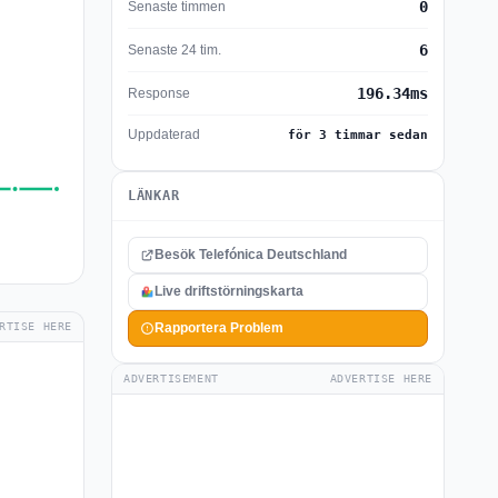
0
Senaste timmen
6
Senaste 24 tim.
196.34ms
Response
Uppdaterad
för 3 timmar sedan
LÄNKAR
Besök Telefónica Deutschland
Live driftstörningskarta
RTISE HERE
Rapportera Problem
ADVERTISEMENT
ADVERTISE HERE