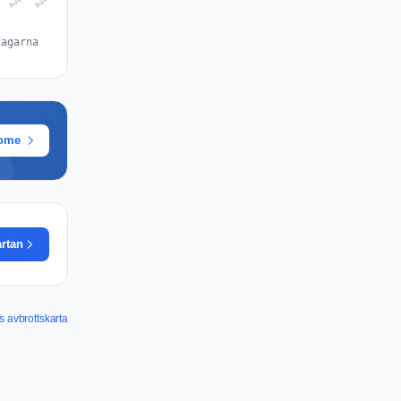
dagarna
rome
artan
 avbrottskarta