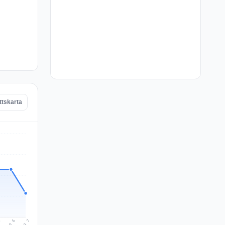
ttskarta
Aug 7
Aug 6
5