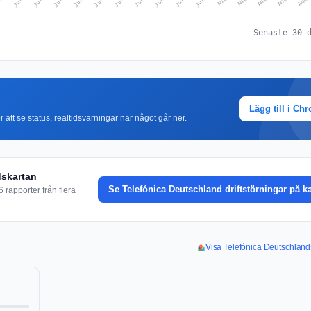
Senaste 30 
Lägg till i Ch
r att se status, realtidsvarningar när något går ner.
dskartan
Se Telefónica Deutschland driftstörningar på k
 rapporter från flera
Visa Telefónica Deutschlands