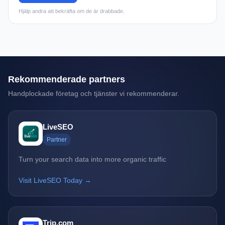
Hjälp andra att bekräfta om de är drabbade.
Rekommenderade partners
Handplockade företag och tjänster vi rekommenderar.
LiveSEO
Partner
Turn your search data into more organic traffic
Visit LiveSEO Today →
Trip.com