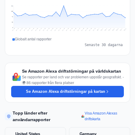
144
108
72
36
0
Jul 17
Jul 20
Jul 23
Jul 10
Jul 26
Jul 13
Jul 16
Jul 29
Jul 19
Jul 22
Jul 25
Jul 12
Jul 15
Jul 28
Jul 31
Jul 18
Jul 21
Jul 24
Jul 11
Jul 14
Jul 27
Jul 30
Aug 3
Aug 6
Aug 2
Aug 5
Aug 8
Aug 1
Aug 4
Aug 7
Globalt antal rapporter
Senaste 30 dagarna
Se Amazon Alexa driftstörningar på världskartan
Se rapporter per land och var problemen uppstår geografiskt. -
🌍 86 rapporter från flera platser
Se Amazon Alexa driftstörningar på kartan
Topp länder efter
Visa Amazon Alexas
driftskarta
användarrapporter
United States
Germany