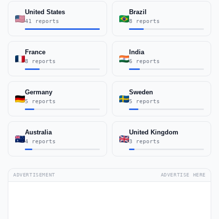
United States
Brazil
41 reports
8 reports
France
India
8 reports
6 reports
Germany
Sweden
5 reports
5 reports
Australia
United Kingdom
4 reports
3 reports
ADVERTISEMENT
ADVERTISE HERE