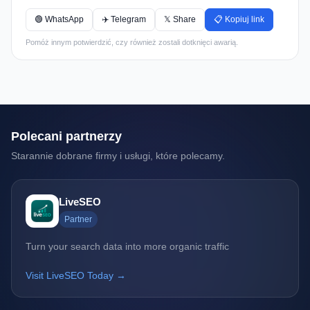
🟢 WhatsApp
✈️ Telegram
𝕏 Share
📋 Kopiuj link
Pomóż innym potwierdzić, czy również zostali dotknięci awarią.
Polecani partnerzy
Starannie dobrane firmy i usługi, które polecamy.
LiveSEO
Partner
Turn your search data into more organic traffic
Visit LiveSEO Today →