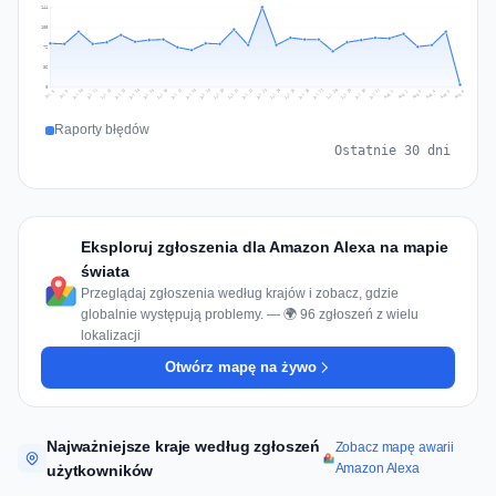
144
108
72
36
0
Jul 15
Jul 18
Jul 31
Jul 21
Jul 24
Jul 11
Jul 14
Jul 27
Jul 30
Jul 17
Jul 20
Jul 23
Jul 10
Jul 13
Jul 26
Jul 29
Jul 16
Jul 19
Jul 22
Jul 12
Jul 25
Jul 28
Aug 1
Aug 4
Jul 9
Aug 3
Jul 8
Aug 6
Aug 2
Aug 5
Raporty błędów
Ostatnie 30 dni
Eksploruj zgłoszenia dla Amazon Alexa na mapie
świata
Przeglądaj zgłoszenia według krajów i zobacz, gdzie
globalnie występują problemy. — 🌍 96 zgłoszeń z wielu
lokalizacji
Otwórz mapę na żywo
Najważniejsze kraje według zgłoszeń
Zobacz mapę awarii
Amazon Alexa
użytkowników