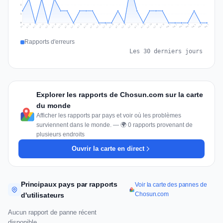
2
1
0
Jul 16
Jul 19
Jul 22
Jul 25
Jul 12
Jul 15
Jul 28
Jul 31
Jul 18
Jul 21
Jul 24
Jul 11
Jul 14
Jul 27
Jul 30
Jul 17
Jul 20
Jul 23
Jul 10
Jul 13
Jul 26
Jul 29
Aug 2
Aug 5
Aug 1
Aug 4
Jul 9
Aug 7
Aug 3
Aug 6
Rapports d'erreurs
Les 30 derniers jours
Explorer les rapports de Chosun.com sur la carte
du monde
Afficher les rapports par pays et voir où les problèmes
surviennent dans le monde. — 🌍 0 rapports provenant de
plusieurs endroits
Ouvrir la carte en direct
Principaux pays par rapports
Voir la carte des pannes de
Chosun.com
d'utilisateurs
Aucun rapport de panne récent
disponible.