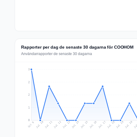
Rapporter per dag de senaste 30 dagarna för COOHOM
Användarrapporter de senaste 30 dagarna
3
2
2
1
0
Jul 18
Ju
Jul 11
Jul 14
Jul 17
Jul 20
Jul 10
Jul 13
Jul 16
Jul 19
Jul 12
Jul 15
Jul 9