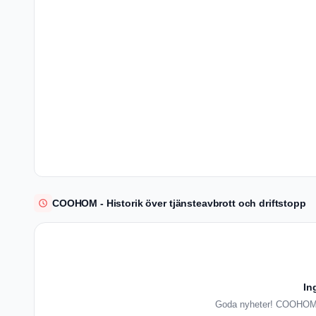
COOHOM - Historik över tjänsteavbrott och driftstopp
In
Goda nyheter! COOHOM ha