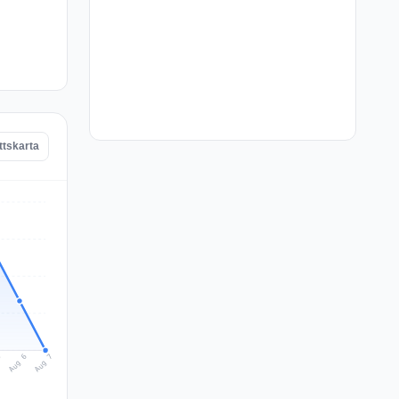
tskarta
Aug 7
Aug 6
5