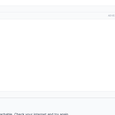
ADVE
achable. Check your internet and try again.