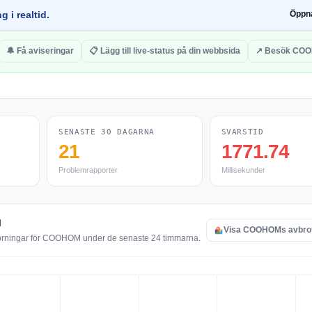
g i realtid.
Öppn
🔔 Få aviseringar
📋 Lägg till live-status på din webbsida
↗ Besök CO
SENASTE 30 DAGARNA
SVARSTID
21
1771.74
Problemrapporter
Millisekunder
M
Visa COOHOMs avbrot
störningar för COOHOM under de senaste 24 timmarna.