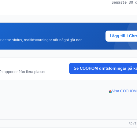
Senaste 30 
Lägg till i Ch
r att se status, realtidsvarningar när något går ner.
Se COOHOM driftstörningar på ka
rapporter från flera platser
Visa COOHOMs 
ADVE