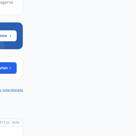
dagarna
rome
rtan
avbrottskarta
RTISE HERE