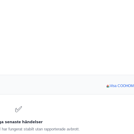
Visa COOHOMs 
✅
ga senaste händelser
r fungerat stabilt utan rapporterade avbrott.