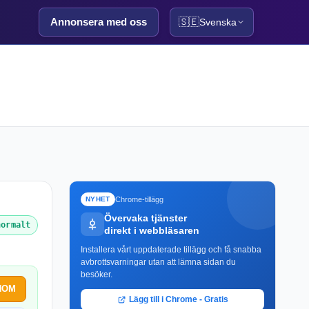
Annonsera med oss
🇸🇪
Svenska
Chrome-tillägg
NYHET
Övervaka tjänster
normalt
direkt i webbläsaren
Installera vårt uppdaterade tillägg och få snabba
avbrottsvarningar utan att lämna sidan du
besöker.
OHOM
Lägg till i Chrome - Gratis