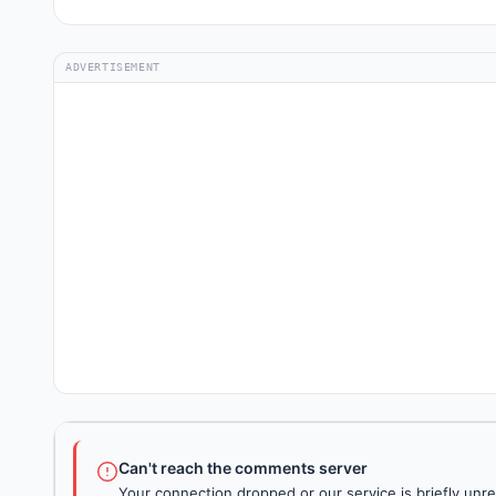
ADVERTISEMENT
Can't reach the comments server
Your connection dropped or our service is briefly unre