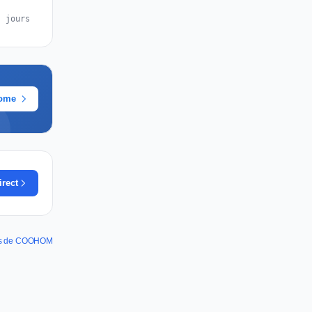
s jours
rome
irect
nes de COOHOM