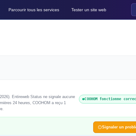
Parcourir tous les services
Tester un site web
026). Entireweb Status ne signale aucune
COOHOM fonctionne corre
dernières 24 heures, COOHOM a reçu 1
re.
Signaler un prob