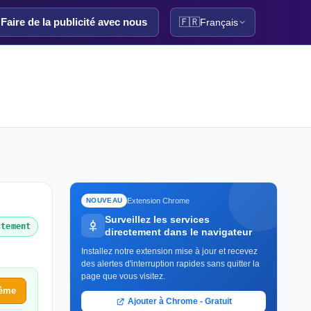
Faire de la publicité avec nous
🇫🇷
Français
Extension Chrome
NOUVEAU
Surveillez les services
ctement
directement dans le navigateur
Installez notre extension mise à jour et recevez
des alertes d'interruption rapides sans quitter la
page que vous visitez.
lème
Ajouter à Chrome - Gratuit