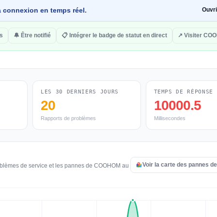
 la connexion en temps réel.
Ouvr
s
🔔 Être notifié
📋 Intégrer le badge de statut en direct
↗ Visiter CO
LES 30 DERNIERS JOURS
TEMPS DE RÉPONSE
20
10000.5
Rapports de problèmes
Millisecondes
Voir la carte des pannes
problèmes de service et les pannes de COOHOM au