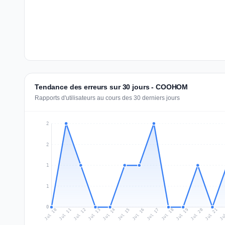
Tendance des erreurs sur 30 jours - COOHOM
Rapports d'utilisateurs au cours des 30 derniers jours
2
2
1
1
0
Jul 19
Ju
Jul 12
Jul 15
Jul 18
Jul 21
Jul 11
Jul 14
Jul 17
Jul 20
Jul 10
Jul 13
Jul 16