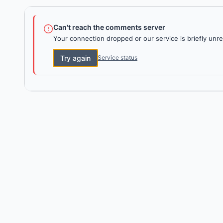
Can't reach the comments server
Your connection dropped or our service is briefly unre
Try again
Service status