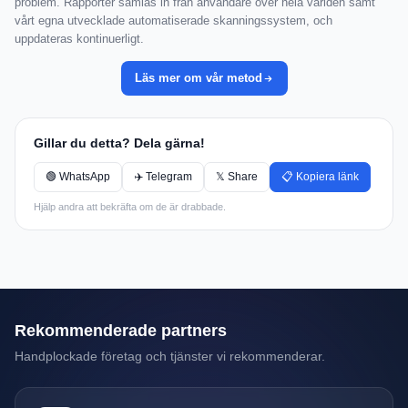
problem. Rapporter samlas in från användare över hela världen samt
vårt egna utvecklade automatiserade skanningssystem, och
uppdateras kontinuerligt.
Läs mer om vår metod
Gillar du detta? Dela gärna!
🟢 WhatsApp
✈️ Telegram
𝕏 Share
📋 Kopiera länk
Hjälp andra att bekräfta om de är drabbade.
Rekommenderade partners
Handplockade företag och tjänster vi rekommenderar.