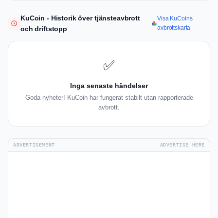
KuCoin - Historik över tjänsteavbrott
Visa KuCoins
avbrottskarta
och driftstopp
✅
Inga senaste händelser
Goda nyheter! KuCoin har fungerat stabilt utan rapporterade
avbrott.
ADVERTISEMENT
ADVERTISE HERE