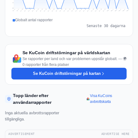
1
0
Jul 15
Jul 18
Jul 31
Jul 21
Jul 24
Jul 11
Jul 14
Jul 27
Jul 30
Jul 17
Jul 20
Jul 23
Jul 10
Jul 13
Jul 26
Jul 29
Jul 16
Jul 19
Jul 22
Jul 12
Jul 25
Jul 28
Aug 1
Aug 4
Jul 9
Aug 3
Jul 8
Aug 6
Aug 2
Aug 5
Globalt antal rapporter
Senaste 30 dagarna
Se KuCoin driftstörningar på världskartan
Se rapporter per land och var problemen uppstår globalt. — 🌍
0 rapporter från flera platser
Se KuCoin driftstörningar på kartan
Topp länder efter
Visa KuCoins
avbrottskarta
användarrapporter
Inga aktuella avbrottsrapporter
tillgängliga.
ADVERTISEMENT
ADVERTISE HERE