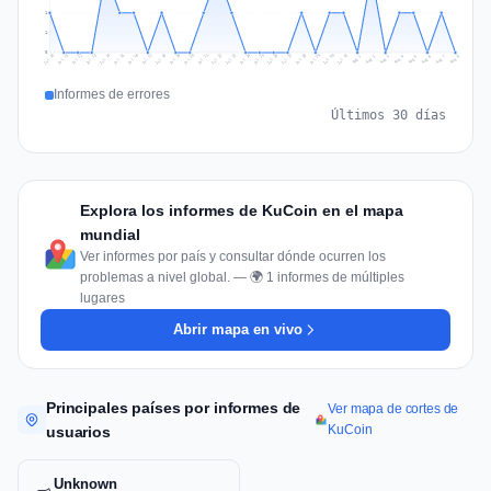
1
1
0
Jul 17
Jul 20
Jul 23
Jul 10
Jul 26
Jul 13
Jul 16
Jul 29
Jul 19
Jul 22
Jul 25
Jul 12
Jul 15
Jul 28
Jul 31
Jul 18
Jul 21
Jul 24
Jul 11
Jul 14
Jul 27
Jul 30
Aug 3
Aug 6
Aug 2
Aug 5
Aug 8
Aug 1
Aug 4
Aug 7
Informes de errores
Últimos 30 días
Explora los informes de KuCoin en el mapa
mundial
Ver informes por país y consultar dónde ocurren los
problemas a nivel global. — 🌍 1 informes de múltiples
lugares
Abrir mapa en vivo
Principales países por informes de
Ver mapa de cortes de
KuCoin
usuarios
Unknown