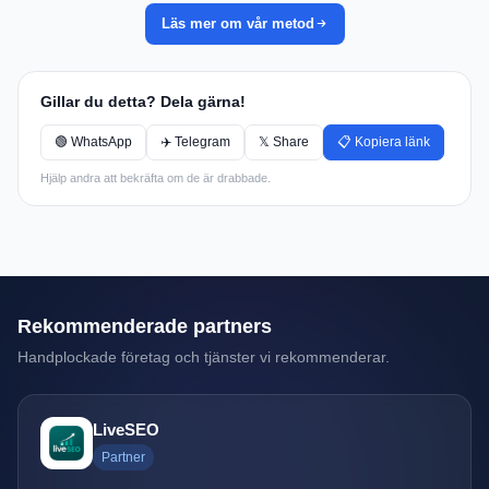
Läs mer om vår metod
Gillar du detta? Dela gärna!
🟢 WhatsApp
✈️ Telegram
𝕏 Share
📋 Kopiera länk
Hjälp andra att bekräfta om de är drabbade.
Rekommenderade partners
Handplockade företag och tjänster vi rekommenderar.
LiveSEO
Partner