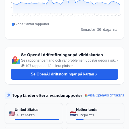
104
52
0
Jul 16
Jul 19
Jul 22
Jul 25
Jul 12
Jul 15
Jul 28
Jul 31
Jul 18
Jul 21
Jul 24
Jul 11
Jul 14
Jul 27
Jul 30
Jul 17
Jul 20
Jul 23
Jul 10
Jul 13
Jul 26
Jul 29
Aug 2
Aug 5
Aug 1
Aug 4
Jul 9
Aug 7
Aug 3
Aug 6
Globalt antal rapporter
Senaste 30 dagarna
Se OpenAI driftstörningar på världskartan
Se rapporter per land och var problemen uppstår geografiskt. -
🌍 107 rapporter från flera platser
Se OpenAI driftstörningar på kartan
Topp länder efter användarrapporter
Visa OpenAIs driftskarta
United States
Netherlands
54 reports
9 reports