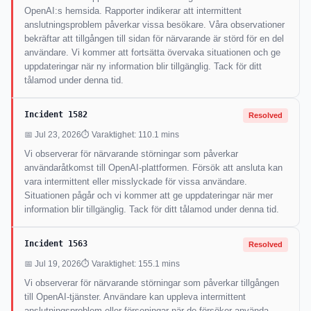
OpenAI:s hemsida. Rapporter indikerar att intermittent
anslutningsproblem påverkar vissa besökare. Våra observationer
bekräftar att tillgången till sidan för närvarande är störd för en del
användare. Vi kommer att fortsätta övervaka situationen och ge
uppdateringar när ny information blir tillgänglig. Tack för ditt
tålamod under denna tid.
Incident 1582
Resolved
📅 Jul 23, 2026
⏱ Varaktighet: 110.1 mins
Vi observerar för närvarande störningar som påverkar
användaråtkomst till OpenAI-plattformen. Försök att ansluta kan
vara intermittent eller misslyckade för vissa användare.
Situationen pågår och vi kommer att ge uppdateringar när mer
information blir tillgänglig. Tack för ditt tålamod under denna tid.
Incident 1563
Resolved
📅 Jul 19, 2026
⏱ Varaktighet: 155.1 mins
Vi observerar för närvarande störningar som påverkar tillgången
till OpenAI-tjänster. Användare kan uppleva intermittent
anslutningsproblem eller förseningar när de försöker använda