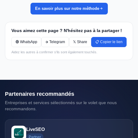
En savoir plus sur notre méthode
Vous aimez cette page ? N'hésitez pas à la partager !
🟢 WhatsApp
✈️ Telegram
𝕏 Share
📋 Copier le lien
Aidez les autres à confirmer s'ils sont également touchés.
Partenaires recommandés
Entreprises et services sélectionnés sur le volet que nous
recommandons.
LiveSEO
Partner