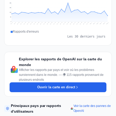
208
156
104
52
0
Jul 15
Jul 18
Jul 31
Jul 21
Jul 24
Jul 11
Jul 14
Jul 27
Jul 30
Jul 17
Jul 20
Jul 23
Jul 10
Jul 13
Jul 26
Jul 29
Jul 16
Jul 19
Jul 22
Jul 12
Jul 25
Jul 28
Aug 1
Aug 4
Jul 9
Aug 3
Jul 8
Aug 6
Aug 2
Aug 5
Rapports d'erreurs
Les 30 derniers jours
Explorer les rapports de OpenAI sur la carte du
monde
Afficher les rapports par pays et voir où les problèmes
surviennent dans le monde. — 🌍 115 rapports provenant de
plusieurs endroits
Ouvrir la carte en direct
Principaux pays par rapports
Voir la carte des pannes de
OpenAI
d'utilisateurs