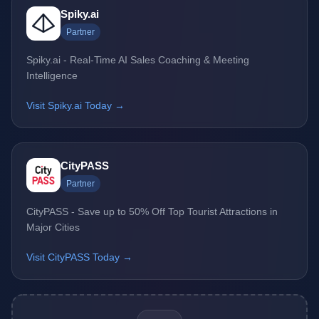
Spiky.ai
Partner
Spiky.ai - Real-Time AI Sales Coaching & Meeting
Intelligence
Visit Spiky.ai Today →
CityPASS
Partner
CityPASS - Save up to 50% Off Top Tourist Attractions in
Major Cities
Visit CityPASS Today →