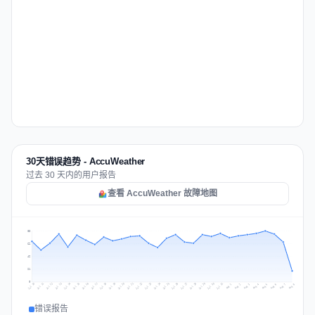
30天错误趋势 - AccuWeather
过去 30 天内的用户报告
查看 AccuWeather 故障地图
83
62
42
21
0
Jul 17
Jul 20
Jul 23
Jul 10
Jul 26
Jul 13
Jul 16
Jul 29
Jul 19
Jul 22
Jul 25
Jul 12
Jul 15
Jul 28
Jul 31
Jul 18
Jul 21
Jul 24
Jul 11
Jul 14
Jul 27
Jul 30
Aug 3
Aug 6
Aug 2
Aug 5
Aug 8
Aug 1
Aug 4
Aug 7
错误报告