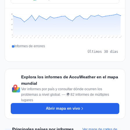
83
62
42
21
0
Jul 15
Jul 18
Jul 31
Jul 21
Jul 24
Jul 11
Jul 14
Jul 27
Jul 30
Jul 17
Jul 20
Jul 23
Jul 10
Jul 13
Jul 26
Jul 29
Jul 16
Jul 19
Jul 22
Jul 12
Jul 25
Jul 28
Aug 1
Aug 4
Jul 9
Aug 3
Jul 8
Aug 6
Aug 2
Aug 5
Informes de errores
Últimos 30 días
Explora los informes de AccuWeather en el mapa
mundial
Ver informes por país y consultar dónde ocurren los
problemas a nivel global. — 🌍 82 informes de múltiples
lugares
Abrir mapa en vivo
Principales países por informes
Ver mapa de cortes de