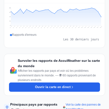
83
62
42
21
0
Jul 17
Jul 20
Jul 23
Jul 10
Jul 26
Jul 13
Jul 16
Jul 29
Jul 19
Jul 22
Jul 25
Jul 12
Jul 15
Jul 28
Jul 31
Jul 18
Jul 21
Jul 24
Jul 11
Jul 14
Jul 27
Jul 30
Aug 3
Aug 6
Aug 2
Aug 5
Aug 8
Aug 1
Aug 4
Aug 7
Rapports d'erreurs
Les 30 derniers jours
Survoler les rapports de AccuWeather sur la carte
du monde
Afficher les rapports par pays et voir où les problèmes
surviennent dans le monde. — 🌍 60 rapports provenant de
plusieurs endroits
Ouvrir la carte en direct
Principaux pays par rapports
Voir la carte des pannes de