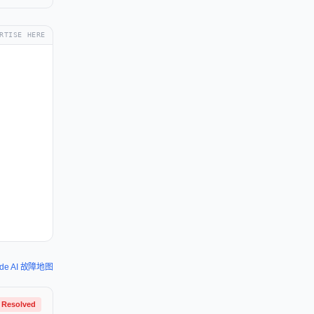
RTISE HERE
ude AI 故障地图
Resolved