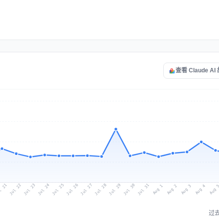
查看 Claude A
l 21
Jul 24
Jul 27
Jul 30
Jul 23
Jul 26
Jul 29
Jul 22
Jul 25
Jul 28
Jul 31
Aug 3
Aug 2
Aug 
Aug 1
Aug 4
过去