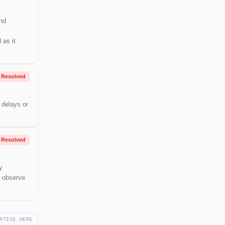
and
 as it
Resolved
 delays or
Resolved
y
o observe
RTISE HERE