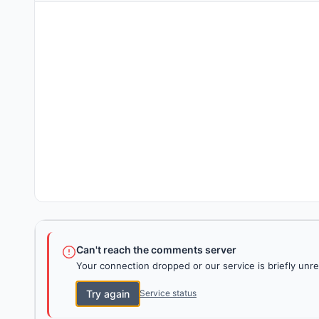
Can't reach the comments server
Your connection dropped or our service is briefly unre
Try again
Service status