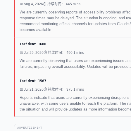
📅 Aug 4, 2026
⏱ 持续时间： 445 mins
We are currently observing reports of accessibility problems affec
response times may be delayed. The situation is ongoing, and use
recommend monitoring official channels for updates from Claude AI
becomes available.
Incident 1600
📅 Jul 29, 2026
⏱ 持续时间： 490.1 mins
We are currently observing that users are experiencing issues acc
failures, impacting overall accessibility. Updates will be provided
Incident 1567
📅 Jul 21, 2026
⏱ 持续时间： 375.1 mins
Reports indicate that users are currently experiencing disruption
unavailable, with some users unable to reach the platform. The nat
the situation and will provide updates as more information become
ADVERTISEMENT