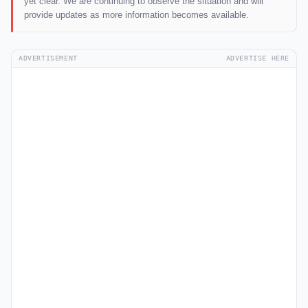
yet clear. We are continuing to observe the situation and will
provide updates as more information becomes available.
ADVERTISEMENT
ADVERTISE HERE