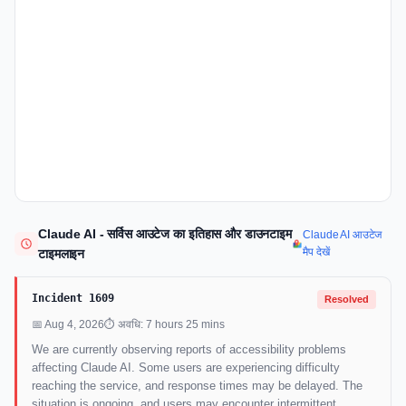
Claude AI - सर्विस आउटेज का इतिहास और डाउनटाइम
Claude AI आउटेज
मैप देखें
टाइमलाइन
Incident 1609
Resolved
📅 Aug 4, 2026
⏱ अवधि: 7 hours 25 mins
We are currently observing reports of accessibility problems
affecting Claude AI. Some users are experiencing difficulty
reaching the service, and response times may be delayed. The
situation is ongoing, and users may encounter intermittent