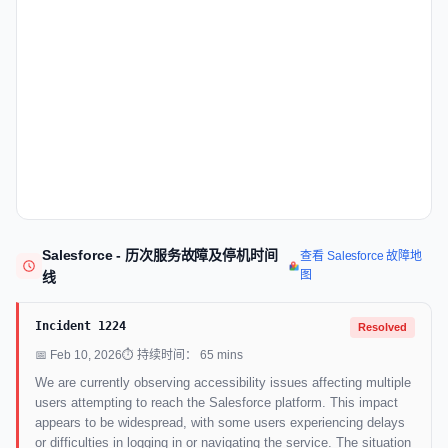
Salesforce - 历次服务故障及停机时间
查看 Salesforce 故障地
图
线
Incident 1224
Resolved
📅 Feb 10, 2026
⏱ 持续时间： 65 mins
We are currently observing accessibility issues affecting multiple
users attempting to reach the Salesforce platform. This impact
appears to be widespread, with some users experiencing delays
or difficulties in logging in or navigating the service. The situation