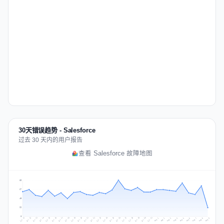
30天错误趋势 - Salesforce
过去 30 天内的用户报告
查看 Salesforce 故障地图
89
67
45
22
0
Jul 18
Jul 21
Jul 24
Jul 11
Jul 27
Jul 14
Jul 17
Jul 30
Jul 20
Jul 23
Jul 26
Jul 13
Jul 16
Jul 29
Jul 19
Jul 22
Jul 25
Jul 12
Jul 15
Jul 28
Jul 31
Aug 4
Aug 7
Aug 3
Aug 6
Aug 9
Aug 2
Aug 5
Aug 8
Aug 1