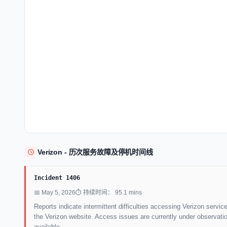
Verizon - 历次服务故障及停机时间线
Incident 1406
📅 May 5, 2026
⏱ 持续时间： 95.1 mins
Reports indicate intermittent difficulties accessing Verizon servi
the Verizon website. Access issues are currently under observati
available.