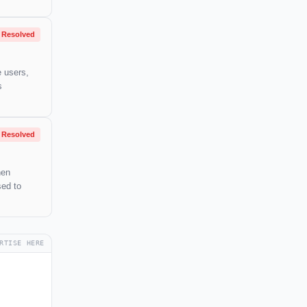
Resolved
e users,
s
Resolved
hen
sed to
RTISE HERE