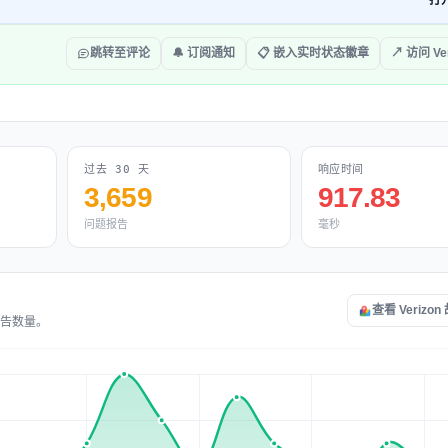
打
跳转至评论
🔔 订阅通知
📋 嵌入实时状态徽章
↗ 访问 Ver
过去 30 天
响应时间
3,659
917.83
问题报告
毫秒
查看 Verizo
报告数量。