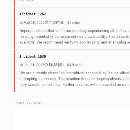
Incident 1262
📅 Feb 18, 2026
⏱ 持续时间： 35 mins
Reports indicate that users are currently experiencing difficulties
resulting in partial or complete service unavailability. The issue
available. We recommend verifying connectivity and attempting ac
Incident 1030
📅 Jan 21, 2026
⏱ 持续时间： 84.9 mins
We are currently observing intermittent accessibility issues affec
attempting to connect. The situation is under ongoing observatio
retry access periodically. Further updates will be provided as mo
ADVERTISEMENT