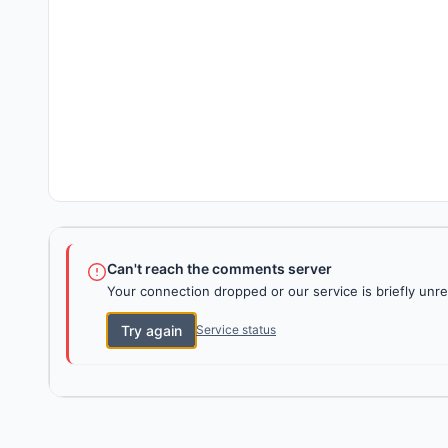
Can't reach the comments server
Your connection dropped or our service is briefly unre
Try again
Service status