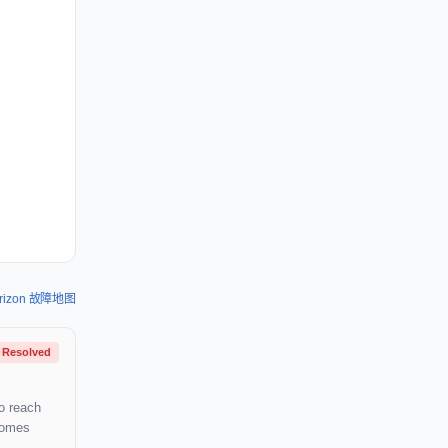
rizon 故障地图
Resolved
to reach
ecomes