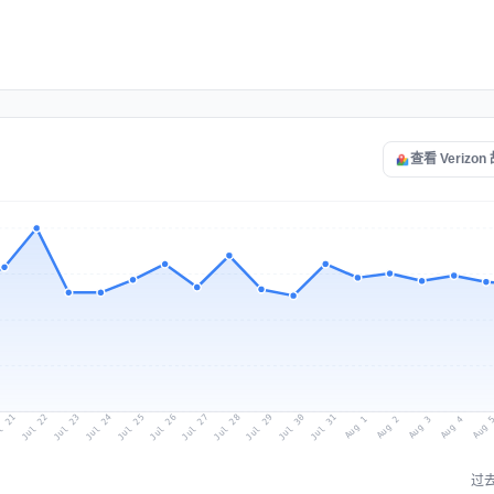
查看 Verizo
l 21
Jul 24
Jul 27
Jul 30
Jul 23
Jul 26
Jul 29
Jul 22
Jul 25
Jul 28
Jul 31
Aug 3
Aug 2
Aug 
Aug 1
Aug 4
过去