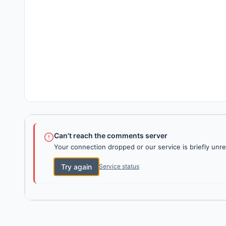
Can't reach the comments server
Your connection dropped or our service is briefly unre
Try again
Service status