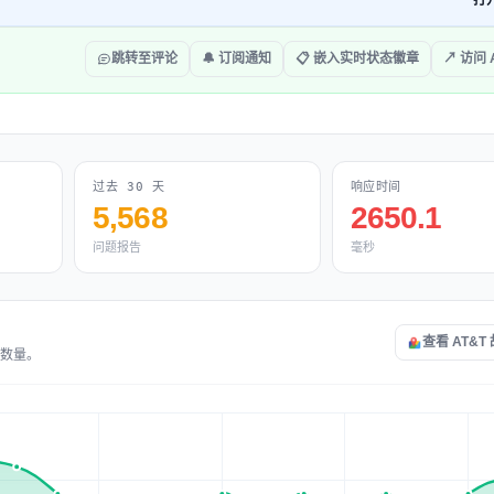
打
跳转至评论
🔔 订阅通知
📋 嵌入实时状态徽章
↗ 访问 
过去 30 天
响应时间
5,568
2650.1
问题报告
毫秒
查看 AT&T
告数量。