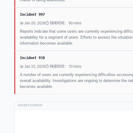
Incident 997
📅 Jan 20, 2026
⏱ 持续时间： 90 mins
Reports indicate that some users are currently experiencing diffi
availability for a segment of users. Efforts to assess the situati
information becomes available.
Incident 938
📅 Jan 15, 2026
⏱ 持续时间： 70 mins
A number of users are currently experiencing difficulties accessin
overall availability. Investigations are ongoing to determine the n
becomes available.
ADVERTISEMENT