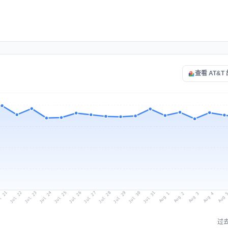
查看 AT&T
l 21
Jul 24
Jul 27
Jul 30
Jul 23
Jul 26
Jul 29
Jul 22
Jul 25
Jul 28
Jul 31
Aug 3
Aug 2
Aug 
Aug 1
Aug 4
过去