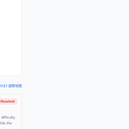
AT&T 故障地图
Resolved
difficulty
hile the