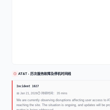
AT&T - 历次服务故障及停机时间线
Incident 1027
📅 Jan 21, 2026
⏱ 持续时间： 35 mins
We are currently observing disruptions affecting user access to A
reaching the site. The situation is ongoing, and updates will be 
matter is being addressed.