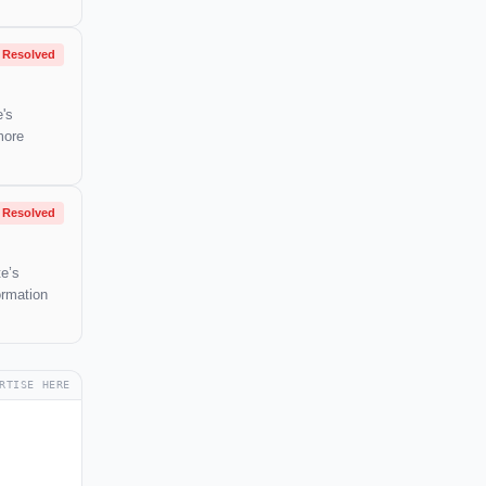
Resolved
e's
more
Resolved
te’s
ormation
RTISE HERE