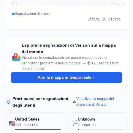
0
Jul 15
Jul 18
Jul 31
Jul 21
Jul 24
Jul 11
Jul 14
Jul 27
Jul 30
Jul 17
Jul 20
Jul 23
Jul 10
Jul 13
Jul 26
Jul 29
Jul 16
Jul 19
Jul 22
Jul 12
Jul 25
Jul 28
Aug 1
Aug 4
Jul 9
Aug 3
Jul 8
Aug 6
Aug 2
Aug 5
Segnalazioni di errore
Ultimi 30 giorni
Esplora le segnalazioni di Verizon sulla mappa
del mondo
Visualizza le segnalazioni per paese e scopri dove si
verificano i problemi a livello globale. — 🌍 120 segnalazioni
da più località
Apri la mappa in tempo reale
Primi paesi per segnalazioni
Visualizza la mappa dei
disservizi di Verizon
degli utenti
United States
Unknown
🏳️
119 reports
2 reports