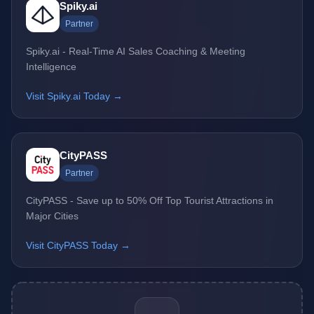
Spiky.ai
Partner
Spiky.ai - Real-Time AI Sales Coaching & Meeting
Intelligence
Visit Spiky.ai Today →
CityPASS
Partner
CityPASS - Save up to 50% Off Top Tourist Attractions in
Major Cities
Visit CityPASS Today →