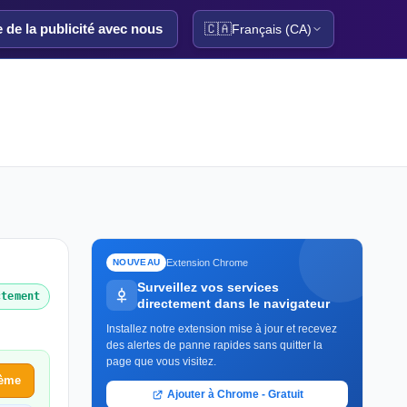
e de la publicité avec nous
🇨🇦
Français (CA)
Extension Chrome
NOUVEAU
Surveillez vos services
ctement
directement dans le navigateur
Installez notre extension mise à jour et recevez
des alertes de panne rapides sans quitter la
page que vous visitez.
lème
Ajouter à Chrome - Gratuit