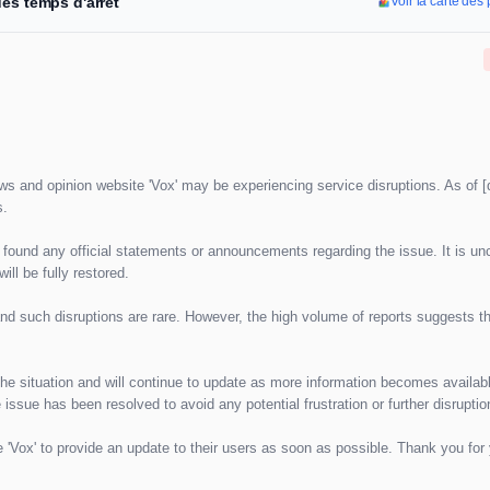
des temps d'arrêt
Voir la carte de
ews and opinion website 'Vox' may be experiencing service disruptions. As of 
s.
found any official statements or announcements regarding the issue. It is unc
ll be fully restored.
 and such disruptions are rare. However, the high volume of reports suggests th
the situation and will continue to update as more information becomes availab
 issue has been resolved to avoid any potential frustration or further disruptio
'Vox' to provide an update to their users as soon as possible. Thank you for