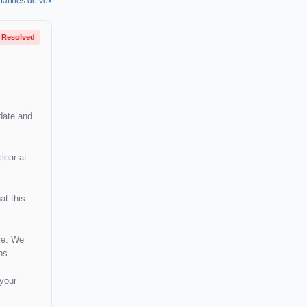
s pannes de Vox
Resolved
[date and
lear at
at this
le. We
ns.
 your