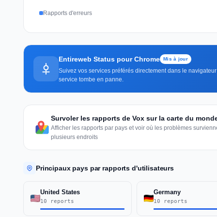
Rapports d'erreurs
Entireweb Status pour Chrome
Mis à jour
Suivez vos services préférés directement dans le navigateur 
service tombe en panne.
Survoler les rapports de Vox sur la carte du mond
Afficher les rapports par pays et voir où les problèmes survie
plusieurs endroits
Principaux pays par rapports d'utilisateurs
United States
Germany
10 reports
10 reports