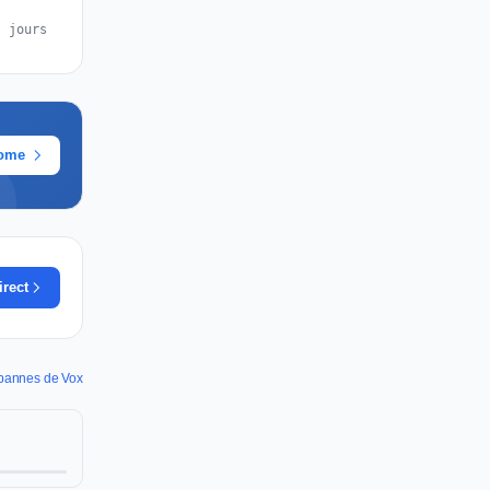
s jours
rome
irect
s pannes de Vox