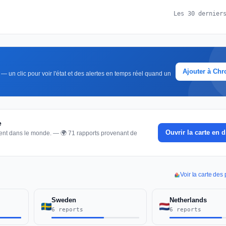
Les 30 dernier
Ajouter à Ch
— un clic pour voir l'état et des alertes en temps réel quand un
e
Ouvrir la carte en d
nnent dans le monde. — 🌍 71 rapports provenant de
Voir la carte de
Sweden
Netherlands
6 reports
6 reports