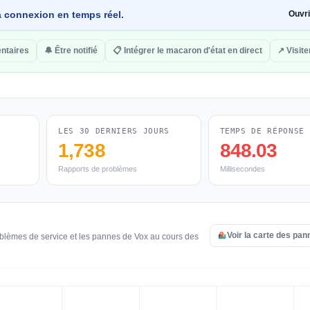
 la connexion en temps réel.
Ouvr
ntaires
🔔 Être notifié
📋 Intégrer le macaron d'état en direct
↗ Visite
LES 30 DERNIERS JOURS
TEMPS DE RÉPONSE
1,738
848.03
Rapports de problèmes
Millisecondes
Voir la carte des pa
oblèmes de service et les pannes de Vox au cours des