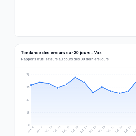
Tendance des erreurs sur 30 jours - Vox
Rapports d'utilisateurs au cours des 30 derniers jours
73
55
37
18
0
Jul 17
Ju
Jul 10
Jul 13
Jul 16
Jul 19
Jul 12
Jul 15
Jul 18
Jul 11
Jul 14
Jul 8
Jul 9