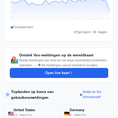
55
37
18
0
Jul 17
Jul 20
Jul 23
Jul 10
Jul 26
Jul 13
Jul 16
Jul 29
Jul 19
Jul 22
Jul 25
Jul 12
Jul 15
Jul 28
Jul 31
Jul 18
Jul 21
Jul 24
Jul 11
Jul 14
Jul 27
Jul 30
Aug 3
Aug 6
Aug 2
Aug 5
Aug 8
Aug 1
Aug 4
Aug 7
Foutrapporten
Afgelopen 30 dagen
Ontdek Vox-meldingen op de wereldkaart
Bekijk meldingen per land en zie waar wereldwijd problemen
optreden. — 🌍 68 meldingen vanuit meerdere locaties
Open live kaart
Toplanden op basis van
Bekijk de Vox
storingskaart
gebruikersmeldingen
United States
Germany
11 reports
8 reports