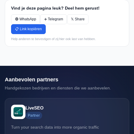
Vind je deze pagina leuk? Deel hem gerust!
🟢 WhatsApp
✈️ Telegram
𝕏 Share
📋 Link kopiëren
Help anderen te bevestigen of zij hier ook last van hebben.
Aanbevolen partners
Handgekozen bedrijven en diensten die we aanbevelen.
LiveSEO
Partner
Turn your search data into more organic traffic